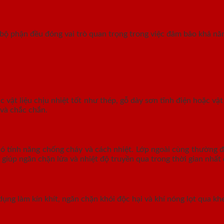
bộ phận đều đóng vai trò quan trọng trong việc đảm bảo khả nă
vật liệu chịu nhiệt tốt như thép, gỗ dày sơn tĩnh điện hoặc vật
 và chắc chắn.
có tính năng chống cháy và cách nhiệt. Lớp ngoài cùng thường 
 giúp ngăn chặn lửa và nhiệt độ truyền qua trong thời gian nhất 
g làm kín khít, ngăn chặn khói độc hại và khí nóng lọt qua khe