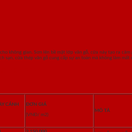
ho không gian. Sơn lên bề mặt lớp vân gỗ, cửa này tạo ra cảm g
ch sạn, cửa thép vân gỗ cung cấp sự an toàn mà không làm mất đ
 nhất năm 2024
ÀY CÁNH
ĐƠN GIÁ
MÔ TẢ
(VNĐ/ m
2
)
)
2.150.000