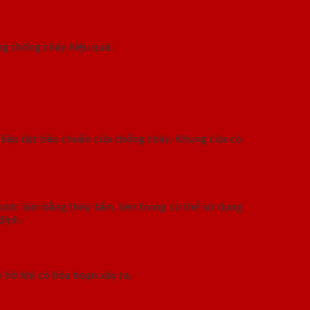
ng chống cháy hiệu quả:
 liệu đạt tiêu chuẩn cửa chống cháy. Khung cửa có
được làm bằng thép tấm, bên trong có thể sử dụng
định.
 hở khi có hỏa hoạn xảy ra.