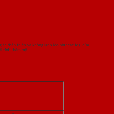
iác thân thiện và không lạnh lẽo như các loại cửa
i tính thẩm mỹ.