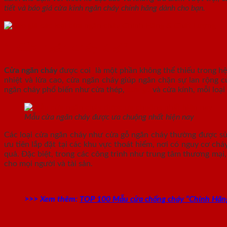
tiết và báo giá cửa kính ngăn cháy chính hãng dành cho bạn.
1. Cửa ngăn cháy là gì?
Cửa ngăn cháy
được coi là một phần không thể thiếu trong hệ 
nhiệt và lửa cao, cửa ngăn cháy giúp ngăn chặn sự lan rộng c
ngăn cháy phổ biến như cửa thép,
cửa gỗ
và cửa kính, mỗi loạ
Mẫu cửa ngăn cháy được ưa chuộng nhất hiện nay
Các loại cửa ngăn cháy như cửa gỗ ngăn cháy thường được sử 
ưu tiên lắp đặt tại các khu vực thoát hiểm, nơi có nguy cơ ch
quả. Đặc biệt, trong các công trình như trung tâm thương mại,
cho mọi người và tài sản.
>>> Xem thêm:
TOP 100 Mẫu cửa chống cháy “Chính Hãn