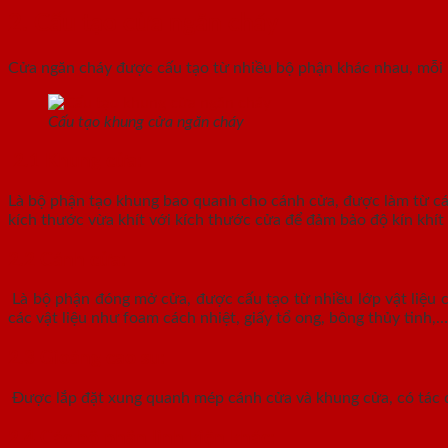
2. Cấu tạo cửa ngăn cháy
Cửa ngăn cháy được cấu tạo từ nhiều bộ phận khác nhau, mỗi 
Cấu tạo khung cửa ngăn cháy
2.1 Khung cửa:
Là bộ phận tạo khung bao quanh cho cánh cửa, được làm từ các 
kích thước vừa khít với kích thước cửa để đảm bảo độ kín khít
2.2 Cánh cửa:
Là bộ phận đóng mở cửa, được cấu tạo từ nhiều lớp vật liệu 
các vật liệu như foam cách nhiệt, giấy tổ ong, bông thủy tinh,…
2.3 Gioăng cao su:
Được lắp đặt xung quanh mép cánh cửa và khung cửa, có tác dụn
2.4 Các bộ phận linh kiện khác: