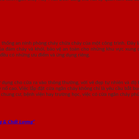
thống an ninh phòng cháy chữa cháy của một công trình. Đây là 
ủa đám cháy và khói, bảo vệ an toàn cho những khu vực xung qu
i đều có những ưu điểm và ứng dụng riêng.
dụng cho cửa ra vào thông thường, với vẻ đẹp tự nhiên và độ b
áy nổ cao. Việc lắp đặt cửa ngăn cháy không chỉ là yêu cầu bắt 
 chung cư, bệnh viện hay trường học, việc có cửa ngăn cháy phù
g & Chất Lượng”