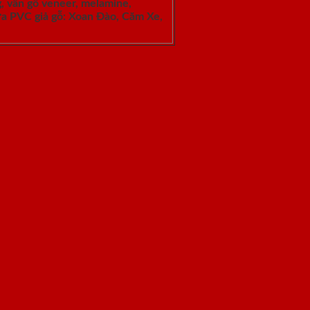
, vân gỗ veneer, melamine,
ựa PVC giả gỗ: Xoan Đào, Căm Xe,