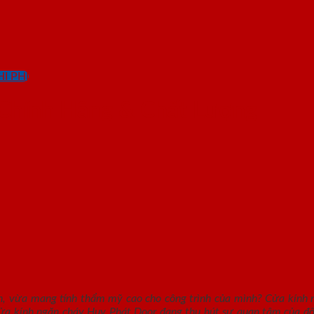
I PHÍ
y Chính Hãng & Chất Lượng
, vừa mang tính thẩm mỹ cao cho công trình của mình? Cửa kính n
cửa kính ngăn cháy Huy Phát Door đang thu hút sự quan tâm của đô