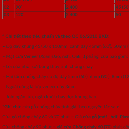
02
90’
2.400
45 (50
03
120’
2.400
50
° Chi tiết theo tiêu chuẩn và theo QC 06/2010 BXD:
– Độ dày khung 45/50 x 110mm; cánh dày 45mm (60’), 50mm (9
–
Mặt cửa Veneer (Xoan Đào, Ash, Oak…) phẳng, cửa bao gồm: 
– Lõi cửa nhồi sợi bông thủy tinh chống cháy.
– Hai tấm chống cháy có độ dày 5mm (60’), 6mm (90’), 8mm (120’
– Ngoài cùng là lớp veneer dày 3mm.
– Join ngăn lửa, ngăn khói chạy dọc khung bao.
*
Ghi chú
: cửa gỗ chống cháy tính giá theo nguyên tắc sau:
Cửa gỗ chống cháy 60 và 70 phút = Giá
cửa gỗ (mdf , hdf, Plast
Cửa chống cháy 90 phút = giá
cửa Chống cháy 60 (70)
phút cộ