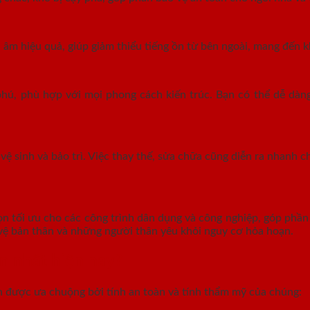
âm hiệu quả, giúp giảm thiểu tiếng ồn từ bên ngoài, mang đến kh
hú, phù hợp với mọi phong cách kiến trúc. Bạn có thể dễ dàng
vệ sinh và bảo trì. Việc thay thế, sửa chữa cũng diễn ra nhanh ch
ọn tối ưu cho các công trình dân dụng và công nghiệp, góp phầ
vệ bản thân và những người thân yêu khỏi nguy cơ hỏa hoạn.
n nhất hiện nay?
ến được ưa chuộng bởi tính an toàn và tính thẩm mỹ của chúng: