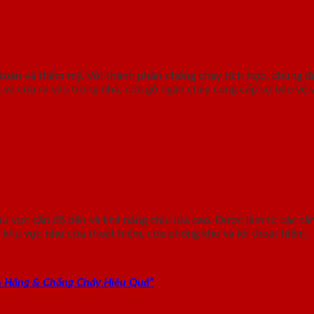
toàn và thẩm mỹ. Với thành phần chống cháy tích hợp, chúng đ
và cửa ra vào trong nhà, cửa gỗ ngăn cháy cung cấp sự bảo vệ 
khu vực cần độ bền và khả năng chịu lửa cao. Được làm từ các t
c khu vực như cửa thoát hiểm, cửa phòng kho và lối thoát hiểm.
h Hãng & Chống Cháy Hiệu Quả”