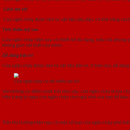
Cách âm tốt
Cửa ngăn cháy được làm từ vật liệu dày dặn, có khả năng cách 
Tính thẩm mỹ cao
Cửa ngăn cháy hiện nay có thiết kế đa dạng, mẫu mã phong p
không gian nội thất của mình.
Dễ dàng bảo trì
Cửa ngăn cháy được làm từ vật liệu bền bỉ, ít bám bụi, dễ dàng 
Cửa ngăn cháy có rất nhiều lợi ích
Với những ưu điểm vượt trội như vậy, cửa ngăn cháy là lựa ch
Hãy trang bị ngay cửa ngăn cháy cho ngôi nhà của bạn để bảo 
4. Những loại cửa ngăn cháy nào phổ biế
Trên thị trường hiện nay, có một số loại cửa ngăn cháy phổ bi