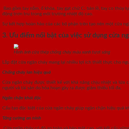
Bao gồm tay nắm, ổ khóa, tay gạt chữ C, bản lề, tay co thủy l
động trơn tru trong môi trường nhiệt độ cao.
Sự kết hợp hoàn hảo của các bộ phận trên tạo nên một cửa ngă
3. Ưu điểm nổi bật của việc sử dụng cửa n
Hình ảnh cửa thép chống cháy màu xanh tươi sáng
Lắp đặt cửa ngăn cháy mang lại nhiều lợi ích thiết thực cho ng
Chống cháy lan hiệu quả
Cửa ngăn cháy được thiết kế với khả năng chịu nhiệt và lửa ca
người và tài sản do hỏa hoạn gây ra được giảm thiểu tối đa.
Ngăn chặn khói độc
Cấu tạo đặc biệt của cửa ngăn cháy giúp ngăn chặn hiệu quả kh
Tăng cường an ninh
Cửa ngăn cháy có độ an toàn và bảo mật cao, với kết cấu vững 