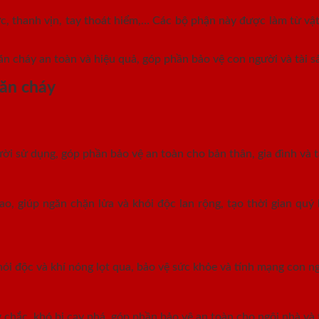
ực, thanh vịn, tay thoát hiểm,… Các bộ phận này được làm từ vật
n cháy an toàn và hiệu quả, góp phần bảo vệ con người và tài s
găn cháy
ười sử dụng, góp phần bảo vệ an toàn cho bản thân, gia đình và t
o, giúp ngăn chặn lửa và khói độc lan rộng, tạo thời gian quý 
ói độc và khí nóng lọt qua, bảo vệ sức khỏe và tính mạng con n
chắc, khó bị cạy phá, góp phần bảo vệ an toàn cho ngôi nhà và t