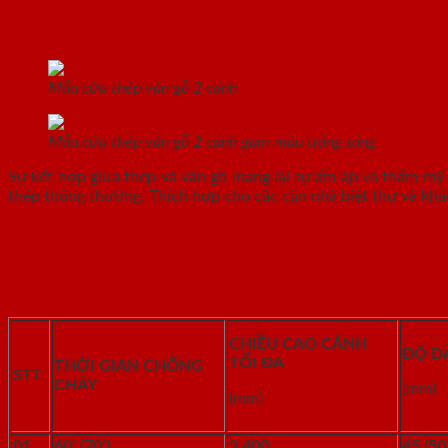
4.3 Cửa thép vân gỗ
Mẫu cửa thép vân gỗ 2 cánh
Mẫu cửa thép vân gỗ 2 cánh gam màu trắng sáng
Sự kết hợp giữa thép và vân gỗ mang lại sự ấm áp và thẩm mỹ c
thép thông thường. Thích hợp cho các căn nhà biệt thự và khá
5. Báo giá cửa ngăn cháy giá rẻ chi tiết
5.1. Bảng báo giá cửa gỗ chống cháy
CHIỀU CAO CÁNH
ĐỘ D
TỐI ĐA
THỜI GIAN CHỐNG
STT
CHÁY
(mm)
(mm)
01
60’ (70’)
2.400
45 (50