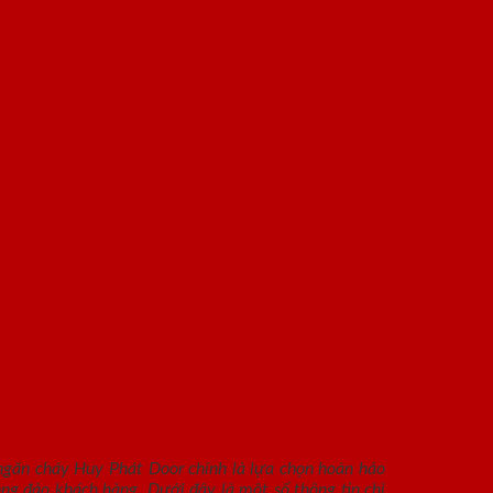
găn cháy Huy Phát Door chính là lựa chọn hoàn hảo
ng đảo khách hàng. Dưới đây là một số thông tin chi