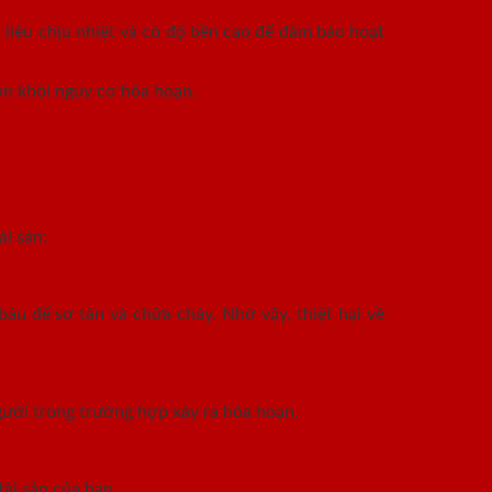
 liệu chịu nhiệt và có độ bền cao để đảm bảo hoạt
ản khỏi nguy cơ hỏa hoạn.
ài sản:
báu để sơ tán và chữa cháy. Nhờ vậy, thiệt hại về
gười trong trường hợp xảy ra hỏa hoạn.
ài sản của bạn.