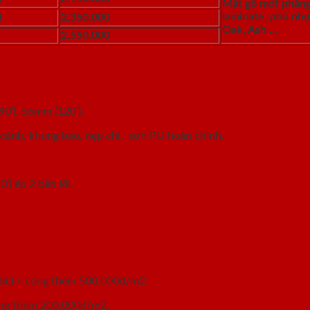
Mặt gỗ mdf phẵng
laminate, phủ nh
)
2.350.000
Oak, Ash …
2.550.000
0’), 55mm (120’).
cánh, khung bao, nẹp chỉ, sơn PU hoàn chỉnh.
) ép 2 bên lõi.
ic)
+ cộng thêm 500.000đ/m2.
ng thêm 200.000đ/m2,