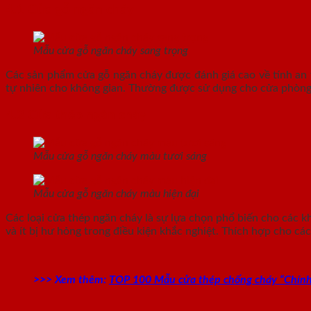
4.1 Cửa gỗ ngăn cháy
Mẫu cửa gỗ ngăn cháy sang trọng
Các sản phẩm cửa gỗ ngăn cháy được đánh giá cao về tính an 
tự nhiên cho không gian. Thường được sử dụng cho cửa phòng 
4.2 Cửa thép ngăn cháy
Mẫu cửa gỗ ngăn cháy màu tươi sáng
Mẫu cửa gỗ ngăn cháy màu hiện đại
Các loại cửa thép ngăn cháy là sự lựa chọn phổ biến cho các 
và ít bị hư hỏng trong điều kiện khắc nghiệt. Thích hợp cho cá
>>> Xem thêm:
TOP 100 Mẫu cửa thép chống cháy “Chín