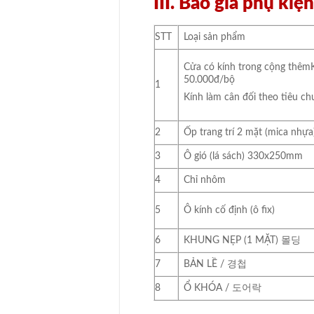
III. Báo giá phụ ki
STT
Loại sản phẩm
Cửa có kính trong cộng thê
50.000đ/bộ
1
Kính làm cân đối theo tiêu c
2
Ốp trang trí 2 mặt (mica nhựa
3
Ô gió (lá sách) 330x250mm
4
Chỉ nhôm
5
Ô kính cố định (ô fix)
6
KHUNG NẸP (1 MẶT) 몰딩
7
BẢN LỀ / 경첩
8
Ổ KHÓA / 도어락