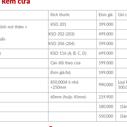
ện kèm cửa
Kích thước
Đơn giá
Ghi 
KSD 201
399.000
mKính mờ thêm +
KSD 202 (203)
499.000
huẩn
KSD 206 (204)
599.000
)
KSD 116 (A, B, C, D)
699.000
Cân đối theo cửa
599.000
Đơn giá/bộ
599.000
850.000đ ô nhỏ
Loại
990.000
<250mm
500.
60mm (hoặc 45mm)
219.900
180.000
(Sản
550.000
(Sản