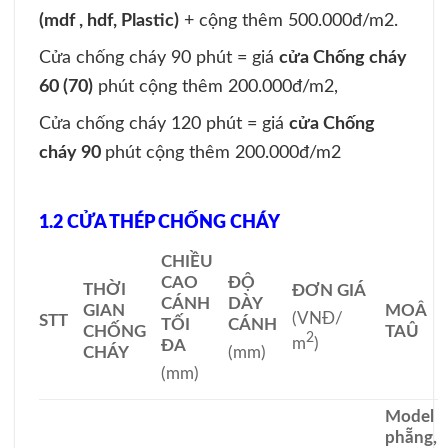
(mdf , hdf, Plastic)
+ cộng thêm 500.000đ/m2.
Cửa chống cháy 90 phút = giá
cửa Chống cháy
60 (70)
phút cộng thêm 200.000đ/m2,
Cửa chống cháy 120 phút = giá
cửa Chống
cháy 90
phút cộng thêm 200.000đ/m2
1.2 CỬA THÉP CHỐNG CHÁY
CHIỀU
CAO
ĐỘ
THỜI
ĐƠN GIÁ
CÁNH
DÀY
GIAN
MOÂ
(VNĐ/
STT
TỐI
CÁNH
CHỐNG
TAÛ
2
m
)
ĐA
CHÁY
(mm)
(mm)
Model
phẵng,