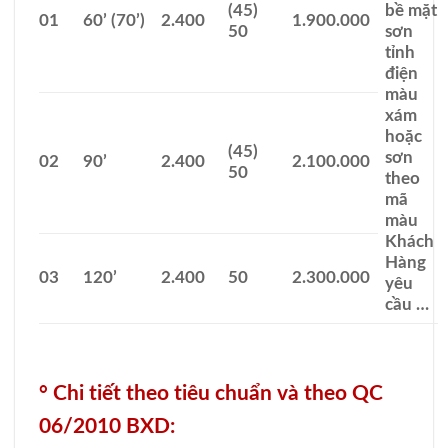
(45)
bề mặt
01
60’ (70’)
2.400
1.900.000
50
sơn
tỉnh
điện
màu
xám
hoặc
(45)
sơn
02
90’
2.400
2.100.000
50
theo
mã
màu
Khách
Hàng
03
120’
2.400
50
2.300.000
yêu
cầu …
°
Chi tiết theo tiêu chuẩn và theo QC
06/2010 BXD: