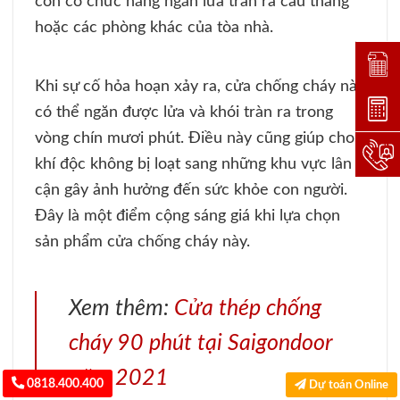
còn có chức năng ngăn lửa tràn ra cầu thang
hoặc các phòng khác của tòa nhà.
Đặt lị
Khi sự cố hỏa hoạn xảy ra, cửa chống cháy này
Dự toá
có thể ngăn được lửa và khói tràn ra trong
vòng chín mươi phút. Điều này cũng giúp cho
Hotlin
khí độc không bị loạt sang những khu vực lân
cận gây ảnh hưởng đến sức khỏe con người.
Đây là một điểm cộng sáng giá khi lựa chọn
sản phẩm cửa chống cháy này.
Xem thêm:
Cửa thép chống
cháy 90 phút tại Saigondoor
năm 2021
0818.400.400
Dự toán Online