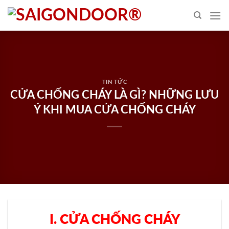
Skip
to
content
TIN TỨC
CỬA CHỐNG CHÁY LÀ GÌ? NHỮNG LƯU
Ý KHI MUA CỬA CHỐNG CHÁY
I. CỬA CHỐNG CHÁY