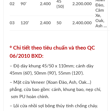
45
02
90’
2.400
2.200.000
Đào,
(50)
Căm
Xe,
Oak,
03
120’
2.400
50
2.400.000
Ash …
°
Chi tiết theo tiêu chuẩn và theo QC
06/2010 BXD:
– Độ dày khung 45/50 x 110mm; cánh dày
45mm (60’), 50mm (90’), 55mm (120’).
– Mặt cửa Veneer (Xoan Đào, Ash, Oak…)
phẳng, cửa bao gồm: cánh, khung bao, nẹp chỉ,
sơn PU hoàn chỉnh.
– Lõi cửa nhồi sợi bông thủy tinh chống cháy.