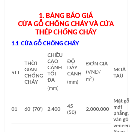
1. BẢNG BÁO GIÁ
CỬA GỖ CHỐNG CHÁY VÀ CỬA
THÉP CHỐNG CHÁY
1.1 CỬA GỖ CHỐNG CHÁY
CHIỀU
CAO
ĐỘ
THỜI
ĐƠN GIÁ
CÁNH
DÀY
GIAN
MOÂ
(VNĐ/
STT
TỐI
CÁNH
CHỐNG
TAÛ
2
m
)
ĐA
CHÁY
(mm)
(mm)
Mặt gỗ
45
mdf
01
60’ (70’)
2.400
2.000.000
(50)
phẵng,
vân gỗ
veneer:
Xoan