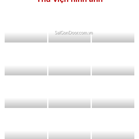
SaiGonDoor.com.vn