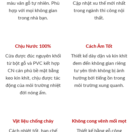
màu vân gỗ tự nhiên. Phù
Cập nhật xu thế mới nhất
hợp với mọi không gian
trong ngành thi công nội
trong nhà bạn.
thất.
Chịu Nước 100%
Cách Âm Tốt
Cửa được đúc nguyên khối
Thiết kế dày dặn và kín khít
từ bột gỗ và PVC kết hợp
đem đến không gian riêng
CN cán phủ bề mặt bằng
tư yên tĩnh không bị ảnh
keo kín khít, chịu được tác
hưởng bới tiếng ồn trong
động của môi trường nhiệt
môi trường xung quanh.
đới nóng ẩm.
Vật liệu chống cháy
Không cong vênh mối mọt
Cách nhiệt tốt, hạn chế
Thiết kế bằng gỗ công