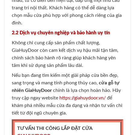
nhau, từ cổ điển đến hiện đại, đáp ứng mọi nhu cầu
trang trí nội thất. Khách hàng có thể dễ dàng lựa
chọn mẫu cửa phù hợp với phong cách riêng của gia
đình.
2.2 Dịch vụ chuyên nghiệp và bảo hành uy tín
Không chỉ cung cấp sản phẩm chất lượng,
GiaHuyDoor còn cam kết dịch vụ hậu mãi tận tâm,
chính sách bảo hành rõ ràng giúp khách hàng yên
tâm khi sử dụng sản phẩm lâu dài.
Nếu bạn đang tìm kiếm một giải pháp cửa bền đẹp,
sang trọng và mang tính phong thủy cao,
cửa gỗ tự
nhiên GiaHuyDoor
chính là lựa chọn hoàn hảo. Hãy
truy cập ngay website
https://giahuydoor.vn/
để
khám phá nhiều mẫu cửa đa dạng và nhận tư vấn chi
tiết từ đội ngũ chuyên gia.
TƯ VẤN THI CÔNG LẮP ĐẶT CỬA