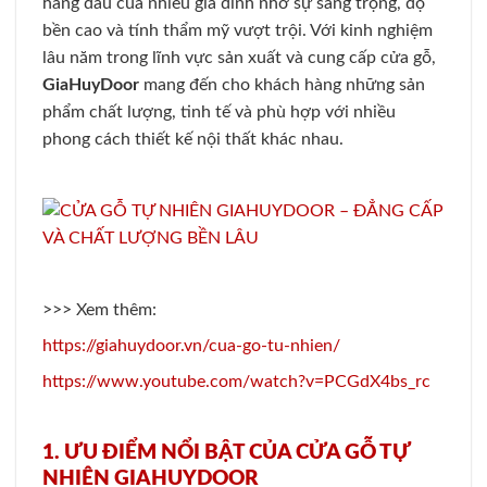
hàng đầu của nhiều gia đình nhờ sự sang trọng, độ
bền cao và tính thẩm mỹ vượt trội. Với kinh nghiệm
lâu năm trong lĩnh vực sản xuất và cung cấp cửa gỗ,
GiaHuyDoor
mang đến cho khách hàng những sản
phẩm chất lượng, tinh tế và phù hợp với nhiều
phong cách thiết kế nội thất khác nhau.
>>> Xem thêm:
https://giahuydoor.vn/cua-go-tu-nhien/
https://www.youtube.com/watch?v=PCGdX4bs_rc
1. ƯU ĐIỂM NỔI BẬT CỦA CỬA GỖ TỰ
NHIÊN GIAHUYDOOR