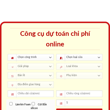
Công cụ dự toán chi phí
online
Làm kín Foam
Cột Bắn
silicon