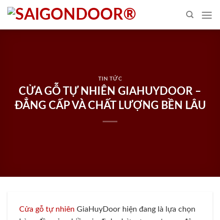
Skip
to
content
TIN TỨC
CỬA GỖ TỰ NHIÊN GIAHUYDOOR –
ĐẲNG CẤP VÀ CHẤT LƯỢNG BỀN LÂU
Cửa gỗ tự nhiên
GiaHuyDoor hiện đang là lựa chọn