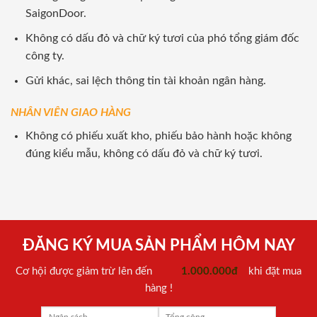
SaigonDoor.
Không có dấu đỏ và chữ ký tươi của phó tổng giám đốc
công ty.
Gửi khác, sai lệch thông tin tài khoản ngân hàng.
NHÂN VIÊN GIAO HÀNG
Không có phiếu xuất kho, phiếu bảo hành hoặc không
đúng kiểu mẫu, không có dấu đỏ và chữ ký tươi.
ĐĂNG KÝ MUA SẢN PHẨM HÔM NAY
Cơ hội được giảm trừ lên đến
1.000.000đ
khi đặt mua
hàng !