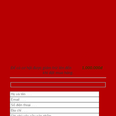
ĐĂNG KÝ NHẬN TƯ VẤN
Để có cơ hội được giảm trừ lên đến
1.000.000đ
khi đặt mua hàng.