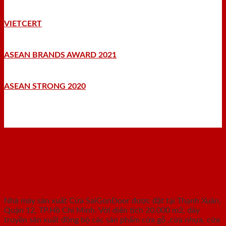
VIETCERT
ASEAN BRANDS AWARD 2021
ASEAN STRONG 2020
Nhà máy - Xưởng sản xuất
Nhà máy sản xuất Cửa SaiGonDoor được đặt tại Thạnh Xuân,
Quận 12, TP.Hồ Chí Minh. Với diện tích 20.000 m2, dây
truyền sản xuất đồng bộ các sản phẩm cửa gỗ ,cửa nhựa, cửa