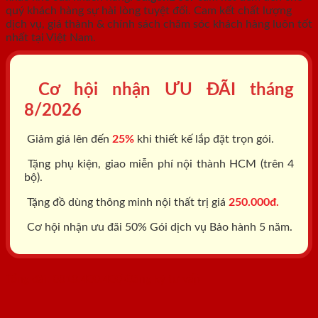
quý khách hàng sự hài lòng tuyệt đối. Cam kết chất lượng
dịch vụ, giá thành & chính sách chăm sóc khách hàng luôn tốt
nhất tại Việt Nam.
Cơ hội nhận ƯU ĐÃI tháng
8/2026
Giảm giá lên đến
25%
khi thiết kế lắp đặt trọn gói.
Tặng phụ kiện, giao miễn phí nội thành HCM (trên 4
bộ).
Tặng đồ dùng thông minh nội thất trị giá
250.000đ.
Cơ hội nhận ưu đãi 50% Gói dịch vụ Bảo hành 5 năm.
Tổng đài: 0818.400.400
Đăng ký tư vấn