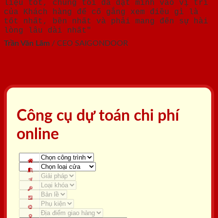
liệu tốt, chúng tôi đã đặt mình vào vị trí
của Khách hàng để cố gắng xem điều gì là
tốt nhất, bền nhất và phải mang đến sự hài
lòng lâu dài nhất"
Trần Văn Lãm
/
CEO SAIGONDOOR
Công cụ dự toán chi phí
online