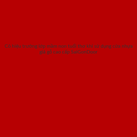
Cô hiệu trưởng lớp mầm non tuổi thơ khi sử dụng cửa nhựa
giả gỗ cao cấp SaiGonDoor