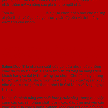
nhấn thẩm mỹ và nâng cao giá trị cho ngôi nhà.
Tóm lại,
cửa nhôm vân gỗ
là sự lựa chọn hoàn hảo cho những
ai yêu thích vẻ đẹp của gỗ nhưng cần độ bền và tính năng
vượt trội của nhôm.
SAIGONDOOR - NHÀ SẢN XUẤT CỬA
GỖ, CỬA NHỰA, CỬA CHỐNG CHÁY
SaigonDoor®
là nhà sản xuất cửa gỗ, cửa nhựa, cửa chống
cháy
đã có uy tín hơn 10 năm trên thị trường và hàng triệu
khách hàng và đại lý tin tưởng lựa chọn. Cho đến nay chúng
tôi sở hữu hơn 10 showroom và 4 nhà máy - xưởng sản xuất
nằm ở vị trí trung tâm thành phố Hồ Chí Minh và & tại ngoại
thành.
Mang sứ mệnh
nâng cao chất lượng cuộc sống
thông qua việc
cung cấp các sản phẩm chất lượng cao, đáp ứng mọi yêu cầu
khắc khe của khách hàng.
SaigonDoor
cam kết đem đến cho