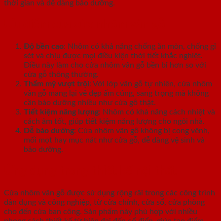
thời gian và dễ dàng bảo dưỡng.
Ưu điểm của cửa nhôm vân gỗ
Độ bền cao
: Nhôm có khả năng chống ăn mòn, chống gỉ
sét và chịu được mọi điều kiện thời tiết khắc nghiệt.
Điều này làm cho cửa nhôm vân gỗ bền bỉ hơn so với
cửa gỗ thông thường.
Thẩm mỹ vượt trội
: Với lớp vân gỗ tự nhiên, cửa nhôm
vân gỗ mang lại vẻ đẹp ấm cúng, sang trọng mà không
cần bảo dưỡng nhiều như cửa gỗ thật.
Tiết kiệm năng lượng
: Nhôm có khả năng cách nhiệt và
cách âm tốt, giúp tiết kiệm năng lượng cho ngôi nhà.
Dễ bảo dưỡng
: Cửa nhôm vân gỗ không bị cong vênh,
mối mọt hay mục nát như cửa gỗ, dễ dàng vệ sinh và
bảo dưỡng.
Ứng dụng trong thiết kế nội thất
Cửa nhôm vân gỗ được sử dụng rộng rãi trong các công trình
dân dụng và công nghiệp, từ cửa chính, cửa sổ, cửa phòng
cho đến cửa ban công. Sản phẩm này phù hợp với nhiều
phong cách thiết kế từ hiện đại đến cổ điển, giúp tạo điểm