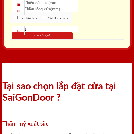
Làm kín Foam
Cột Bắn silicon
XEM KẾT QUẢ
Tại sao chọn lắp đặt cửa tại
SaiGonDoor ?
Thẩm mỹ xuất sắc