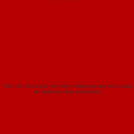
Phản hồi tốt của giáo viên luyện thi thpt quốc gia khi sử dụng
sản phẩm cửa nhựa SaiGonDoor