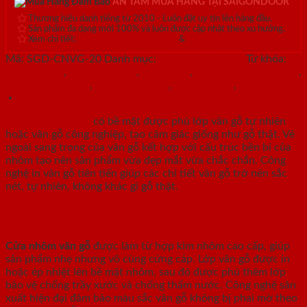
AN TÂM MUA HÀNG TẠI SAIGONDOOR
Thương hiệu danh tiếng từ 2010 - Luôn đặt uy tín lên hàng đầu.
Sản phẩm đa dạng mới 100% và luôn được cập nhật theo xu hướng.
Xem chi tiết:
Hệ thống 20+ Showroom
&
30+ nhân viên tư vấn >
Mã:
SGD-CNVG-20
Danh mục:
Cửa nhôm vân gỗ
Từ khóa:
cửa hiện đại
,
cửa ngăn lạnh
,
cửa nhôm
,
cửa nhôm saigondoor
,
Cửa nhôm vân gỗ
,
cửa saigondoor
,
cửa trang trí
,
cửa vân gỗ
Mô tả
Cửa nhôm vân gỗ
có bề mặt được phủ lớp vân gỗ tự nhiên
hoặc vân gỗ công nghiệp, tạo cảm giác giống như gỗ thật. Vẻ
ngoài sang trọng của vân gỗ kết hợp với cấu trúc bền bỉ của
nhôm tạo nên sản phẩm vừa đẹp mắt vừa chắc chắn. Công
nghệ in vân gỗ tiên tiến giúp các chi tiết vân gỗ trở nên sắc
nét, tự nhiên, không khác gì gỗ thật.
Chất liệu và công nghệ sản xuất
Cửa nhôm vân gỗ
được làm từ hợp kim nhôm cao cấp, giúp
sản phẩm nhẹ nhưng vô cùng cứng cáp. Lớp vân gỗ được in
hoặc ép nhiệt lên bề mặt nhôm, sau đó được phủ thêm lớp
bảo vệ chống trầy xước và chống thấm nước. Công nghệ sản
xuất hiện đại đảm bảo màu sắc vân gỗ không bị phai mờ theo