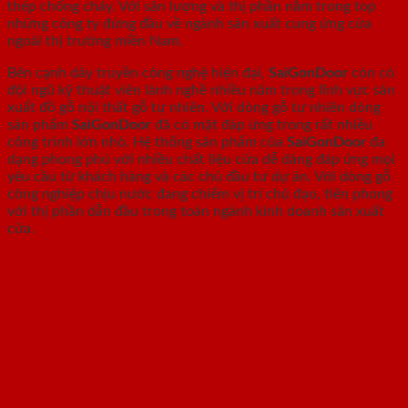
thép chống cháy. Với sản lượng và thị phần nằm trong top
những công ty đứng đầu về ngành sản xuất cung ứng cửa
ngoài thị trường miền Nam.
Bên cạnh dây truyền công nghệ hiện đại,
SaiGonDoor
còn có
đội ngũ kỹ thuật viên lành nghề nhiều năm trong lĩnh vực sản
xuất đồ gỗ nội thất gỗ tự nhiên. Với dòng gỗ tự nhiên dòng
sản phẩm
SaiGonDoor
đã có mặt đáp ứng trong rất nhiều
công trình lớn nhỏ. Hệ thống sản phẩm của
SaiGonDoor
đa
dạng phong phú với nhiều chất liệu cửa dễ dàng đáp ứng mọi
yêu cầu từ khách hàng và các chủ đầu tư dự án. Với dòng gỗ
công nghiệp chịu nước đang chiếm vị trí chủ đạo, tiên phong
với thị phần dẫn đầu trong toàn ngành kinh doanh sản xuất
cửa.