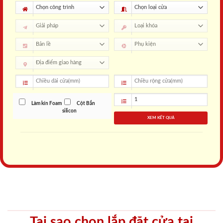
Làm kín Foam
Cột Bắn
silicon
XEM KẾT QUẢ
Tại sao chọn lắp đặt cửa tại