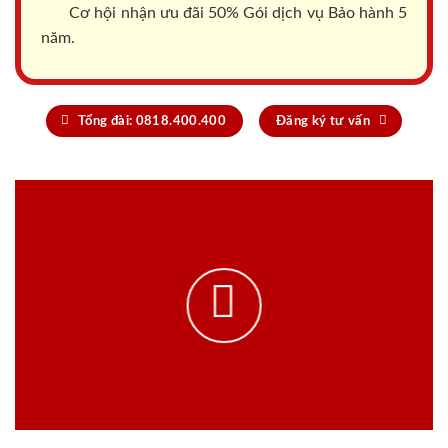
Cơ hội nhận ưu đãi 50% Gói dịch vụ Bảo hành 5
năm.
Tổng đài: 0818.400.400
Đăng ký tư vấn