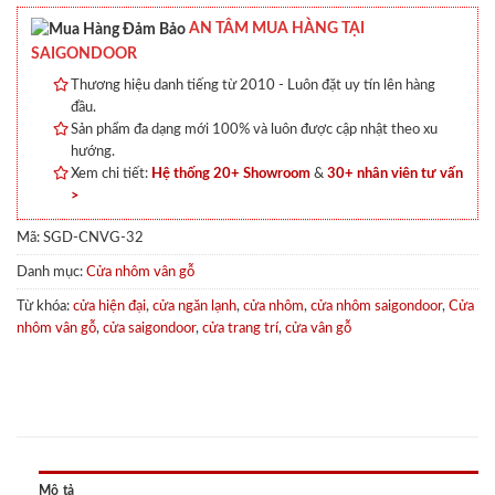
AN TÂM MUA HÀNG TẠI
SAIGONDOOR
Thương hiệu danh tiếng từ 2010 - Luôn đặt uy tín lên hàng
đầu.
Sản phẩm đa dạng mới 100% và luôn được cập nhật theo xu
hướng.
Xem chi tiết:
Hệ thống 20+ Showroom
&
30+ nhân viên tư vấn
>
Mã:
SGD-CNVG-32
Danh mục:
Cửa nhôm vân gỗ
Từ khóa:
cửa hiện đại
,
cửa ngăn lạnh
,
cửa nhôm
,
cửa nhôm saigondoor
,
Cửa
nhôm vân gỗ
,
cửa saigondoor
,
cửa trang trí
,
cửa vân gỗ
Mô tả