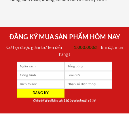
ĐĂNG KÝ MUA SẢN PHẨM HÔM NAY
Cơ hội được giảm trừ lên đến
1.000.000đ
khi đặt mua
hàng !
Chúng tôi sẽ gọi lại tư vấn & hỗ trợ nhanh nhất có thể