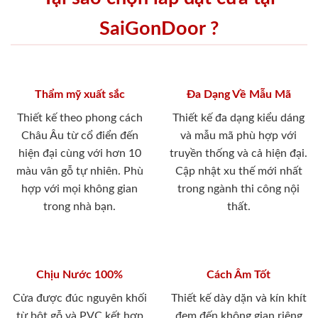
SaiGonDoor ?
Thẩm mỹ xuất sắc
Đa Dạng Về Mẫu Mã
Thiết kế theo phong cách
Thiết kế đa dạng kiểu dáng
Châu Âu từ cổ điển đến
và mẫu mã phù hợp với
hiện đại cùng với hơn 10
truyền thống và cả hiện đại.
màu vân gỗ tự nhiên. Phù
Cập nhật xu thế mới nhất
hợp với mọi không gian
trong ngành thi công nội
trong nhà bạn.
thất.
Chịu Nước 100%
Cách Âm Tốt
Cửa được đúc nguyên khối
Thiết kế dày dặn và kín khít
từ bột gỗ và PVC kết hợp
đem đến không gian riêng