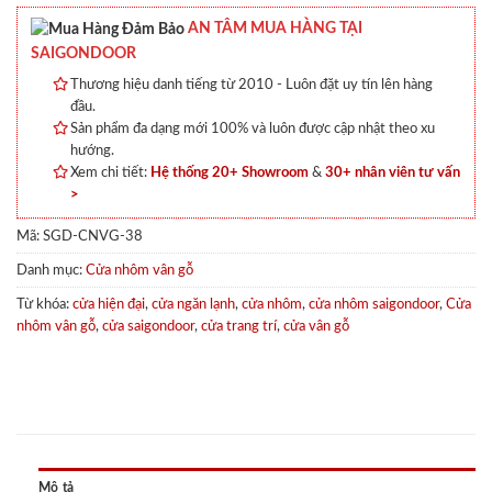
AN TÂM MUA HÀNG TẠI
SAIGONDOOR
Thương hiệu danh tiếng từ 2010 - Luôn đặt uy tín lên hàng
đầu.
Sản phẩm đa dạng mới 100% và luôn được cập nhật theo xu
hướng.
Xem chi tiết:
Hệ thống 20+ Showroom
&
30+ nhân viên tư vấn
>
Mã:
SGD-CNVG-38
Danh mục:
Cửa nhôm vân gỗ
Từ khóa:
cửa hiện đại
,
cửa ngăn lạnh
,
cửa nhôm
,
cửa nhôm saigondoor
,
Cửa
nhôm vân gỗ
,
cửa saigondoor
,
cửa trang trí
,
cửa vân gỗ
Mô tả