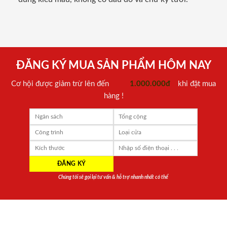
ĐĂNG KÝ MUA SẢN PHẨM HÔM NAY
Cơ hội được giảm trừ lên đến
1.000.000đ
khi đặt mua
hàng !
Chúng tôi sẽ gọi lại tư vấn & hỗ trợ nhanh nhất có thể