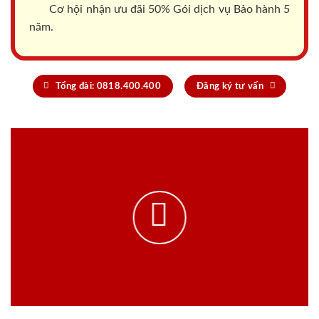
Cơ hội nhận ưu đãi 50% Gói dịch vụ Bảo hành 5
năm.
Tổng đài: 0818.400.400
Đăng ký tư vấn