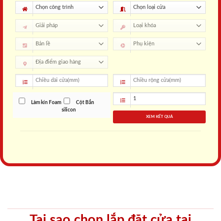
Làm kín Foam
Cột Bắn
silicon
XEM KẾT QUẢ
Tại sao chọn lắp đặt cửa tại