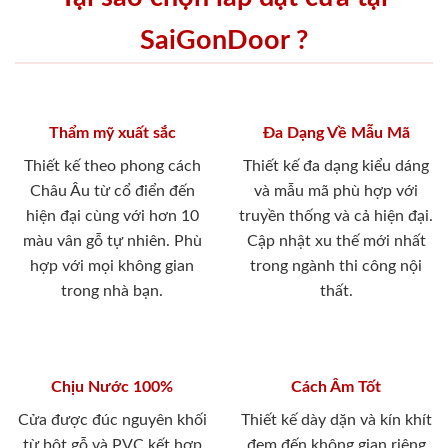
SaiGonDoor ?
Thẩm mỹ xuất sắc
Đa Dạng Về Mẫu Mã
Thiết kế theo phong cách
Thiết kế đa dạng kiểu dáng
Châu Âu từ cổ điển đến
và mẫu mã phù hợp với
hiện đại cùng với hơn 10
truyền thống và cả hiện đại.
màu vân gỗ tự nhiên. Phù
Cập nhật xu thế mới nhất
hợp với mọi không gian
trong ngành thi công nội
trong nhà bạn.
thất.
Chịu Nước 100%
Cách Âm Tốt
Cửa được đúc nguyên khối
Thiết kế dày dặn và kín khít
từ bột gỗ và PVC kết hợp
đem đến không gian riêng