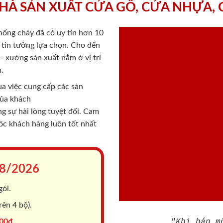
HÀ SẢN XUẤT CỬA GỖ, CỬA NHỰA,
chống cháy
đã có uy tín hơn 10
ý tin tưởng lựa chọn. Cho đến
 xưởng sản xuất nằm ở vị trí
.
a việc cung cấp các sản
của khách
 sự hài lòng tuyệt đối. Cam
sóc khách hàng luôn tốt nhất
8/2026
gói.
ên 4 bộ).
00đ.
"Khi bán m