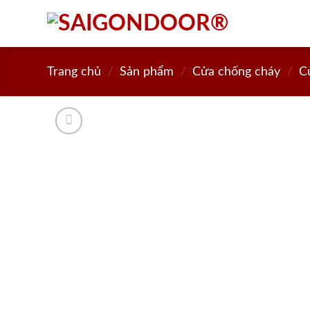
Skip
to
content
Trang chủ
/
Sản phẩm
/
Cửa chống cháy
/
C