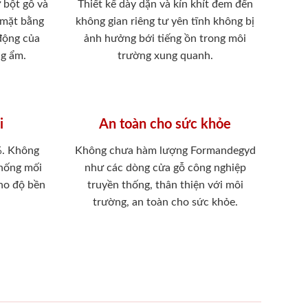
 bột gỗ và
Thiết kế dày dặn và kín khít đem đến
 mặt bằng
không gian riêng tư yên tĩnh không bị
 động của
ảnh hưởng bới tiếng ồn trong môi
ng ẩm.
trường xung quanh.
i
An toàn cho sức khỏe
%. Không
Không chưa hàm lượng Formandegyd
chống mối
như các dòng cửa gỗ công nghiệp
ho độ bền
truyền thống, thân thiện với môi
trường, an toàn cho sức khỏe.