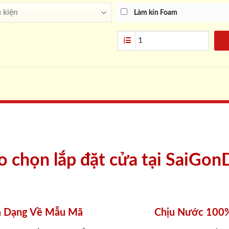
Làm kín Foam
ao chọn lắp đặt cửa tại SaiGon
 Dạng Về Mẫu Mã
Chịu Nước 100