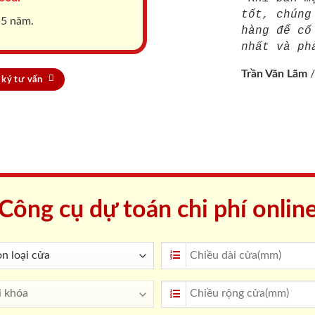
tốt, chúng
 5 năm.
hàng để cố
nhất và ph
Trần Văn Lãm
ký tư vấn
Công cụ dự toán chi phí onlin