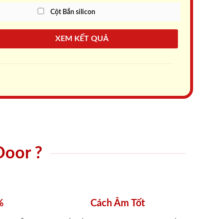
Cột Bắn silicon
XEM KẾT QUẢ
Door ?
%
Cách Âm Tốt