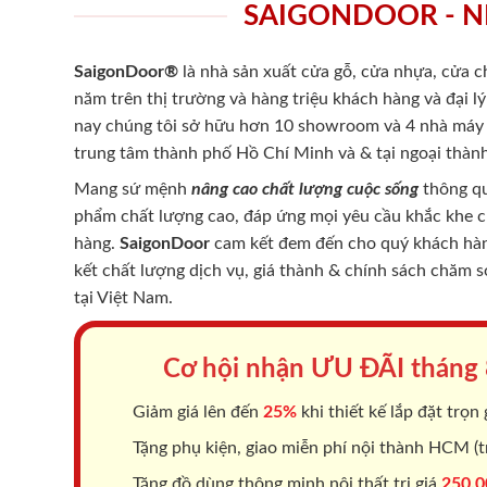
SAIGONDOOR - N
SaigonDoor®
là nhà sản xuất cửa gỗ, cửa nhựa, cửa 
năm trên thị trường và hàng triệu khách hàng và đại l
nay chúng tôi sở hữu hơn 10 showroom và 4 nhà máy -
trung tâm thành phố Hồ Chí Minh và & tại ngoại thành
Mang sứ mệnh
nâng cao chất lượng cuộc sống
thông qu
phẩm chất lượng cao, đáp ứng mọi yêu cầu khắc khe 
hàng.
SaigonDoor
cam kết đem đến cho quý khách hàng
kết chất lượng dịch vụ, giá thành & chính sách chăm 
tại Việt Nam.
Cơ hội nhận ƯU ĐÃI tháng
Giảm giá lên đến
25%
khi thiết kế lắp đặt trọn 
Tặng phụ kiện, giao miễn phí nội thành HCM (tr
Tặng đồ dùng thông minh nội thất trị giá
250.0