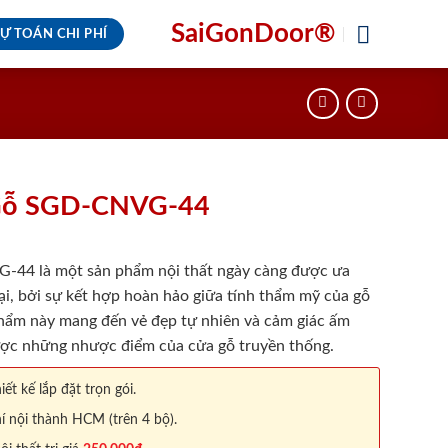
SaiGonDoor®
Ự TOÁN CHI PHÍ
Gỗ SGD-CNVG-44
4 là một sản phẩm nội thất ngày càng được ưa
ại, bởi sự kết hợp hoàn hảo giữa tính thẩm mỹ của gỗ
hẩm này mang đến vẻ đẹp tự nhiên và cảm giác ấm
ược những nhược điểm của cửa gỗ truyền thống.
iết kế lắp đặt trọn gói.
í nội thành HCM (trên 4 bộ).