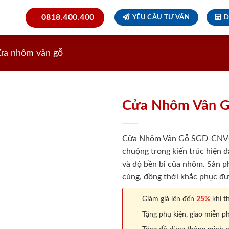
0818.400.400
YÊU CẦU TƯ VẤN
D
ửa nhôm vân gỗ
Cửa Nhôm Vân 
Cửa Nhôm Vân Gỗ SGD-CNVG-4
chuộng trong kiến trúc hiện đ
và độ bền bỉ của nhôm. Sản p
cúng, đồng thời khắc phục đ
Giảm giá lên đến
25%
khi th
Tặng phụ kiện, giao miễn ph