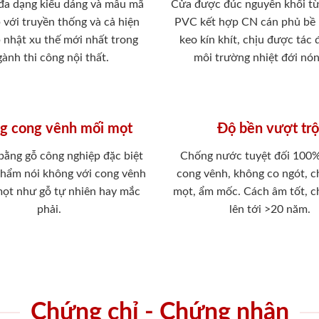
 đa dạng kiểu dáng và mẫu mã
Cửa được đúc nguyên khối từ
 với truyền thống và cả hiện
PVC kết hợp CN cán phủ bề
p nhật xu thế mới nhất trong
keo kín khít, chịu được tác
ành thi công nội thất.
môi trường nhiệt đới nó
g cong vênh mối mọt
Độ bền vượt trộ
 bằng gỗ công nghiệp đặc biệt
Chống nước tuyệt đối 100
phẩm nói không với cong vênh
cong vênh, không co ngót, 
mọt như gỗ tự nhiên hay mắc
mọt, ẩm mốc. Cách âm tốt, c
phải.
lên tới >20 năm.
Chứng chỉ - Chứng nhận