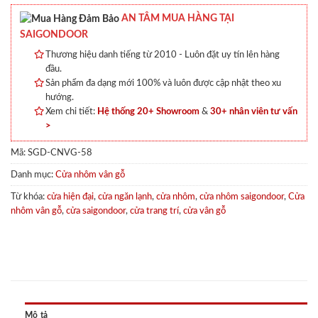
AN TÂM MUA HÀNG TẠI
SAIGONDOOR
Thương hiệu danh tiếng từ 2010 - Luôn đặt uy tín lên hàng
đầu.
Sản phẩm đa dạng mới 100% và luôn được cập nhật theo xu
hướng.
Xem chi tiết:
Hệ thống 20+ Showroom
&
30+ nhân viên tư vấn
>
Mã:
SGD-CNVG-58
Danh mục:
Cửa nhôm vân gỗ
Từ khóa:
cửa hiện đại
,
cửa ngăn lạnh
,
cửa nhôm
,
cửa nhôm saigondoor
,
Cửa
nhôm vân gỗ
,
cửa saigondoor
,
cửa trang trí
,
cửa vân gỗ
Mô tả