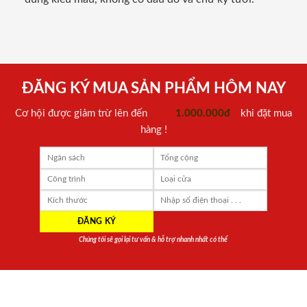
ĐĂNG KÝ MUA SẢN PHẨM HÔM NAY
Cơ hội được giảm trừ lên đến
1.000.000đ
khi đặt mua
hàng !
Chúng tôi sẽ gọi lại tư vấn & hỗ trợ nhanh nhất có thể