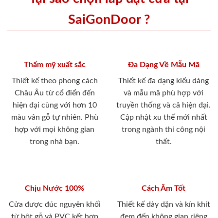
SaiGonDoor ?
Thẩm mỹ xuất sắc
Đa Dạng Về Mẫu Mã
Thiết kế theo phong cách
Thiết kế đa dạng kiểu dáng
Châu Âu từ cổ điển đến
và mẫu mã phù hợp với
hiện đại cùng với hơn 10
truyền thống và cả hiện đại.
màu vân gỗ tự nhiên. Phù
Cập nhật xu thế mới nhất
hợp với mọi không gian
trong ngành thi công nội
trong nhà bạn.
thất.
Chịu Nước 100%
Cách Âm Tốt
Cửa được đúc nguyên khối
Thiết kế dày dặn và kín khít
từ bột gỗ và PVC kết hợp
đem đến không gian riêng