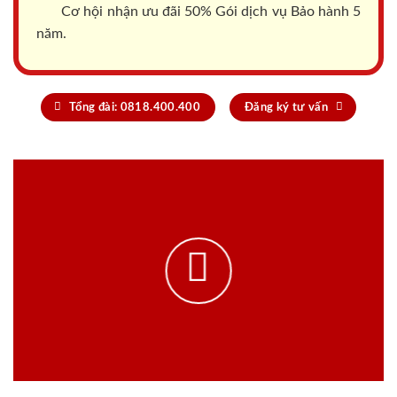
Cơ hội nhận ưu đãi 50% Gói dịch vụ Bảo hành 5
năm.
Tổng đài: 0818.400.400
Đăng ký tư vấn