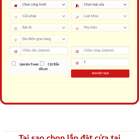
Làm kín Foam
Cột Bắn
silicon
XEM KẾT QUẢ
Tại sao chọn lắp đặt cửa tại