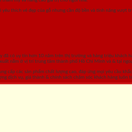
 yêu thích vẻ đẹp của gỗ nhưng cần độ bền và tính năng vượt t
GỖ, CỬA NHỰA, CỬA CHỐNG CHÁY
áy
đã có uy tín hơn 10 năm trên thị trường và hàng triệu khách h
ất nằm ở vị trí trung tâm thành phố Hồ Chí Minh và & tại ngoạ
ung cấp các sản phẩm chất lượng cao, đáp ứng mọi yêu cầu khắ
ợng dịch vụ, giá thành & chính sách chăm sóc khách hàng luôn tố