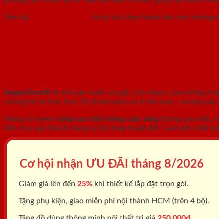
Tóm lại,
cửa nhôm vân gỗ
là sự lựa chọn hoàn hảo cho những ai
SAIGONDOOR - NHÀ SẢN XUẤT CỬA 
SaigonDoor®
là nhà sản xuất cửa gỗ, cửa nhựa, cửa chống ch
chúng tôi sở hữu hơn 10 showroom và 4 nhà máy - xưởng sản xu
Mang sứ mệnh
nâng cao chất lượng cuộc sống
thông qua việc c
đến cho quý khách hàng sự hài lòng tuyệt đối. Cam kết chất lư
Cơ hội nhận ƯU ĐÃI tháng
8/2026
Giảm giá lên đến
25%
khi thiết kế lắp đặt trọn gói.
Tặng phụ kiện, giao miễn phí nội thành HCM (trên 4 bộ).
Tặng đồ dùng thông minh nội thất trị giá
250.000đ.