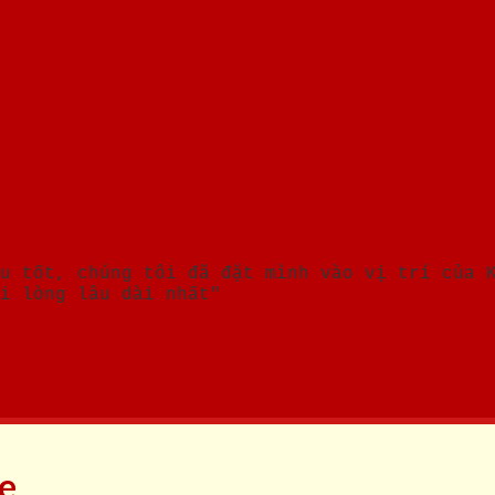
u tốt, chúng tôi đã đặt mình vào vị trí của 
i lòng lâu dài nhất"
ne