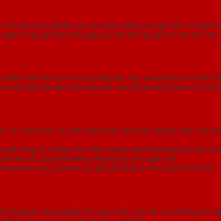
vân gỗ công nghiệp, tạo cảm giác giống như gỗ thật. Vẻ ngoài s
 in vân gỗ tiên tiến giúp các chi tiết vân gỗ trở nên sắc nét, 
 phẩm nhẹ nhưng vô cùng cứng cáp. Lớp vân gỗ được in hoặc é
n xuất hiện đại đảm bảo màu sắc vân gỗ không bị phai mờ theo 
t và chịu được mọi điều kiện thời tiết khắc nghiệt. Điều này l
vân gỗ mang lại vẻ đẹp ấm cúng, sang trọng mà không cần bảo dư
ách âm tốt, giúp tiết kiệm năng lượng cho ngôi nhà.
i mọt hay mục nát như cửa gỗ, dễ dàng vệ sinh và bảo dưỡng.
dân dụng và công nghiệp, từ cửa chính, cửa sổ, cửa phòng cho 
n thẩm mỹ và nâng cao giá trị cho ngôi nhà.