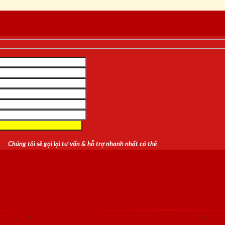
Chúng tôi sẽ gọi lại tư vấn & hỗ trợ nhanh nhất có thể
 hiện đại
,
cửa ngăn lạnh
,
cửa nhôm
,
cửa nhôm saigondoor
,
Cửa 