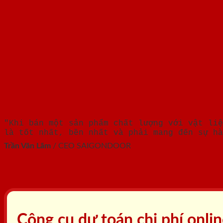
"Khi bán một sản phẩm chất lượng với vật liệ
là tốt nhất, bền nhất và phải mang đến sự hà
Trần Văn Lãm
/
CEO SAIGONDOOR
Công cụ dự toán chi phí onli