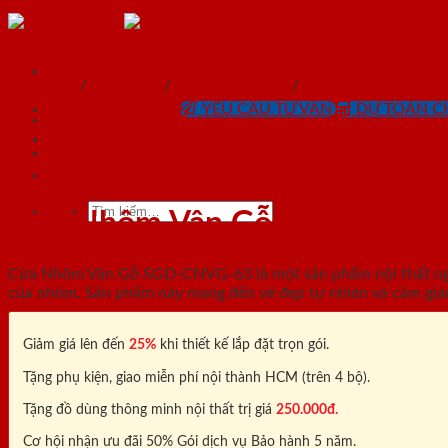
Skip
to
content
SaiGonDoor®
Trang chủ
/
Sản phẩm
/
Cửa chống cháy
/
Cửa nhôm vân gỗ
0818.400.400
YÊU CẦU TƯ VẤN
DỰ TOÁN CH
SaiGonDoor®
Tìm
Cửa Nhôm Vân Gỗ SGD-CNVG
kiếm:
Cửa Nhôm Vân Gỗ SGD-CNVG-63 là một sản phẩm nội thất ngày 
của nhôm. Sản phẩm này mang đến vẻ đẹp tự nhiên và cảm giá
Giảm giá lên đến
25%
khi thiết kế lắp đặt trọn gói.
Tặng phụ kiện, giao miễn phí nội thành HCM (trên 4 bộ).
Tặng đồ dùng thông minh nội thất trị giá
250.000đ.
Cơ hội nhận ưu đãi 50% Gói dịch vụ Bảo hành 5 năm.