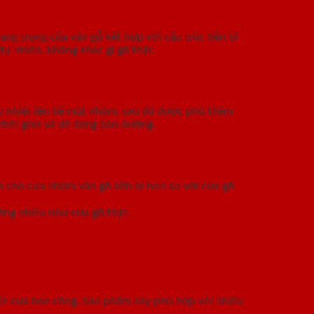
ang trọng của vân gỗ kết hợp với cấu trúc bền bỉ
tự nhiên, không khác gì gỗ thật.
p nhiệt lên bề mặt nhôm, sau đó được phủ thêm
thời gian và dễ dàng bảo dưỡng.
àm cho cửa nhôm vân gỗ bền bỉ hơn so với cửa gỗ
ỡng nhiều như cửa gỗ thật.
đến cửa ban công. Sản phẩm này phù hợp với nhiều