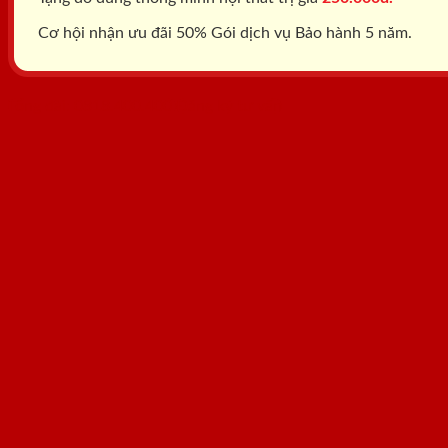
Cơ hội nhận ưu đãi 50% Gói dịch vụ Bảo hành 5 năm.
Tổng đài: 0818.400.400
Đăng ký tư vấn