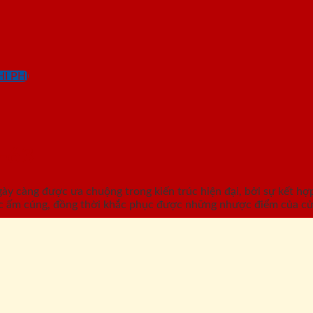
I PHÍ
-63
càng được ưa chuộng trong kiến trúc hiện đại, bởi sự kết hợp 
c ấm cúng, đồng thời khắc phục được những nhược điểm của cử