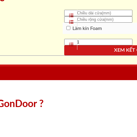
Làm kín Foam
XEM KẾT
aiGonDoor ?