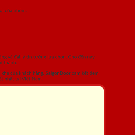
rội của nhôm.
àng và đại lý tin tưởng lựa chọn. Cho đến nay
i thành.
c khe của khách hàng.
SaigonDoor
cam kết đem
t nhất tại Việt Nam.