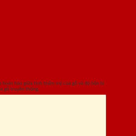
hoàn hảo giữa tính thẩm mỹ của gỗ và độ bền bỉ
a gỗ truyền thống.