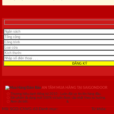
0818.400.400
AN TÂM MUA HÀNG TẠI SAIGONDOOR
Thương hiệu danh tiếng từ 2010 - Luôn đặt uy tín lên hàng đầu.
Sản phẩm đa dạng mới 100% và luôn được cập nhật theo xu hướng.
Xem chi tiết:
Hệ thống 20+ Showroom
&
30+ nhân viên tư vấn >
Mã:
SGD-CNVG-63
Danh mục:
Cửa nhôm vân gỗ
Từ khóa:
cửa
vân gỗ