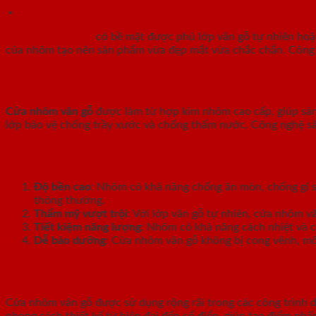
Mô tả
Cửa nhôm vân gỗ
có bề mặt được phủ lớp vân gỗ tự nhiên hoặc 
của nhôm tạo nên sản phẩm vừa đẹp mắt vừa chắc chắn. Công nghệ
Chất liệu và công nghệ sản xuất
Cửa nhôm vân gỗ
được làm từ hợp kim nhôm cao cấp, giúp sản
lớp bảo vệ chống trầy xước và chống thấm nước. Công nghệ sả
Ưu điểm của cửa nhôm vân gỗ
Độ bền cao
: Nhôm có khả năng chống ăn mòn, chống gỉ sé
thông thường.
Thẩm mỹ vượt trội
: Với lớp vân gỗ tự nhiên, cửa nhôm 
Tiết kiệm năng lượng
: Nhôm có khả năng cách nhiệt và c
Dễ bảo dưỡng
: Cửa nhôm vân gỗ không bị cong vênh, mố
Ứng dụng trong thiết kế nội thất
Cửa nhôm vân gỗ được sử dụng rộng rãi trong các công trình 
phong cách thiết kế từ hiện đại đến cổ điển, giúp tạo điểm nhấ