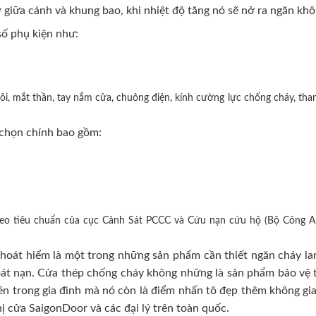
 giữa cánh và khung bao, khi nhiệt độ tăng nó sẽ nở ra ngăn khô
ố phụ kiện như:
i, mắt thần, tay nắm cửa, chuông điện, kính cường lực chống cháy, than
chọn chính bao gồm:
heo tiêu chuẩn của cục Cảnh Sát PCCC và Cứu nạn cứu hộ (Bộ Công A
oát hiểm là một trong những sản phẩm cần thiết ngăn cháy lan
hoát nạn. Cửa thép chống cháy không những là sản phẩm bảo vệ t
n trong gia đình mà nó còn là điểm nhấn tô đẹp thêm không gian 
hị cửa SaigonDoor và các đại lý trên toàn quốc.