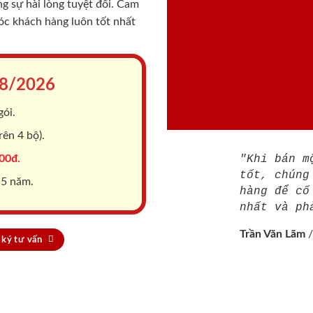
 sự hài lòng tuyệt đối. Cam
sóc khách hàng luôn tốt nhất
8/2026
gói.
ên 4 bộ).
00đ.
"Khi bán m
tốt, chúng
 5 năm.
hàng để cố
nhất và ph
Trần Văn Lãm
ký tư vấn