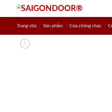
Skip
to
content
Trang chủ
/
Sản phẩm
/
Cửa chống cháy
/
C