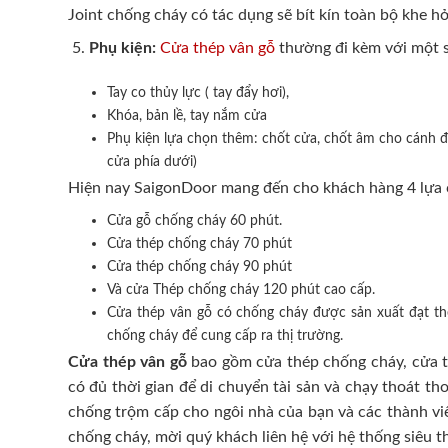
Joint chống cháy có tác dụng sẽ bít kín toàn bộ khe hở
Phụ kiện:
Cửa thép vân gỗ
thường đi kèm với một s
Tay co thủy lực ( tay đẩy hơi),
Khóa, bản lề, tay nắm cửa
Phụ kiện lựa chọn thêm: chốt cửa, chốt âm cho cánh đô
cửa phía dưới)
Hiện nay SaigonDoor mang đến cho khách hàng 4 lựa 
Cửa gỗ chống cháy 60 phút.
Cửa thép chống cháy 70 phút
Cửa thép chống cháy 90 phút
Và cửa Thép chống cháy 120 phút cao cấp.
Cửa thép vân gỗ có chống cháy được sản xuất đạt t
chống cháy để cung cấp ra thị trường.
Cửa thép vân gỗ
bao gồm cửa thép chống cháy, cửa th
có đủ thời gian để di chuyển tài sản và chạy thoát t
chống trộm cấp cho ngôi nhà của bạn và các thành viê
chống cháy, mời quý khách liên hệ với hệ thống siêu t