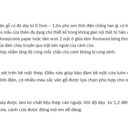
ân gỗ có độ dày từ 0.7mm – 1.2m phủ sơn tĩnh điện chống han gỉ, có k
mẫu cửa thêm đa dạng cho thiết kế trong không gian nội thất từ hiện đ
iệu Honeycomb paper hoặc tấm eron 2 mặt ở giữa kèm Rockwool bông thủy
của đám cháy truyền qua mặt bên ngoài của cánh cửa.
hộp nhằm tăng độ cứng chắc chắn cho cánh không bị cong vênh.
sét trên bề mặt thép. Điều này giúp bảo đảm bề mặt cửa luôn ở 
ĩnh điện, có nhiều màu sắc vân gỗ được lựa chọn phù hợp cho nhi
 được làm từ chất liệu thép cán nguội. Với độ dày từ 1,2 đến
h cửa, cánh cửa được đóng mở em dễ dàng.