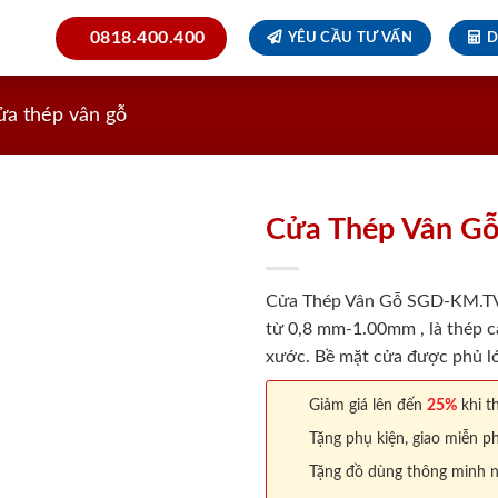
0818.400.400
YÊU CẦU TƯ VẤN
D
ửa thép vân gỗ
Cửa Thép Vân G
Cửa Thép Vân Gỗ SGD-KM.TVG
từ 0,8 mm-1.00mm , là thép c
xước. Bề mặt cửa được phủ lớ
Giảm giá lên đến
25%
khi th
Tặng phụ kiện, giao miễn ph
Tặng đồ dùng thông minh nội