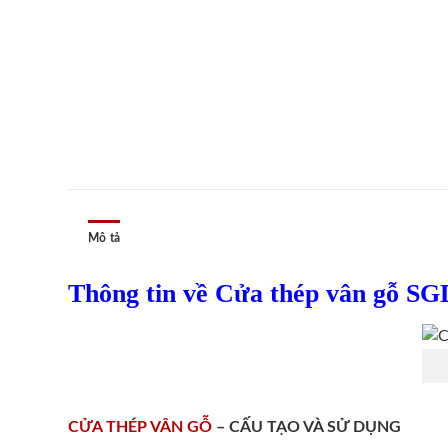
Mô tả
Thông tin về Cửa thép vân gỗ SG
CỬA THÉP VÂN GỖ
– CẤU TẠO VÀ SỬ DỤNG