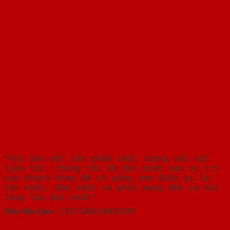
"Khi bán một sản phẩm chất lượng với vật
liệu tốt, chúng tôi đã đặt mình vào vị trí
của Khách hàng để cố gắng xem điều gì là
tốt nhất, bền nhất và phải mang đến sự hài
lòng lâu dài nhất"
Trần Văn Lãm
/
CEO SAIGONDOOR