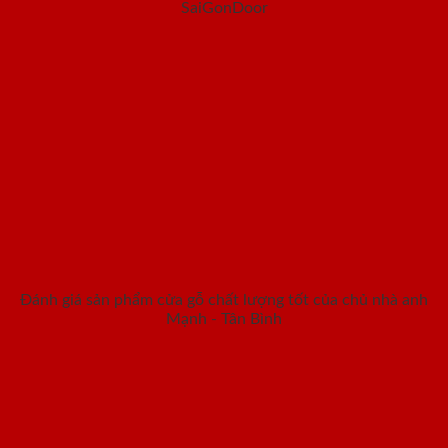
SaiGonDoor
Đánh giá sản phẩm cửa gỗ chất lượng tốt của chủ nhà anh
Mạnh - Tân Bình