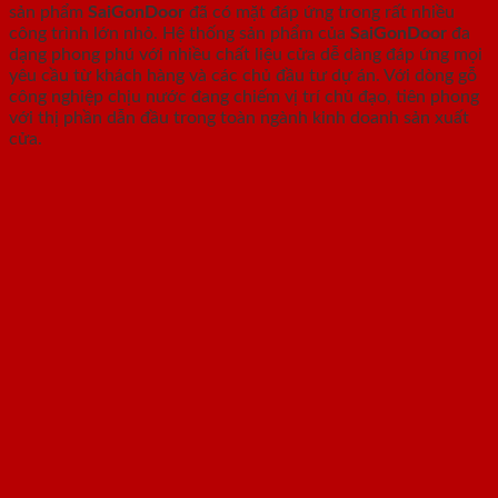
sản phẩm
SaiGonDoor
đã có mặt đáp ứng trong rất nhiều
công trình lớn nhỏ. Hệ thống sản phẩm của
SaiGonDoor
đa
dạng phong phú với nhiều chất liệu cửa dễ dàng đáp ứng mọi
yêu cầu từ khách hàng và các chủ đầu tư dự án. Với dòng gỗ
công nghiệp chịu nước đang chiếm vị trí chủ đạo, tiên phong
với thị phần dẫn đầu trong toàn ngành kinh doanh sản xuất
cửa.