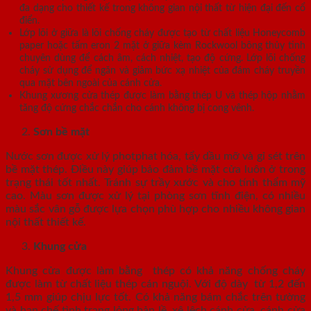
đa dạng cho thiết kế trong không gian nội thất từ hiện đại đến cổ
điển.
Lớp lõi ở giữa là lõi chống cháy được tạo từ chất liệu Honeycomb
paper hoặc tấm eron 2 mặt ở giữa kèm Rockwool bông thủy tinh
chuyên dùng để cách âm, cách nhiệt, tạo độ cứng. Lớp lõi chống
cháy sử dụng để ngăn và giảm bức xạ nhiệt của đám cháy truyền
qua mặt bên ngoài của cánh cửa.
Khung xương cửa thép được làm bằng thép U và thép hộp nhằm
tăng độ cứng chắc chắn cho cánh không bị cong vênh.
Sơn bề mặt
Nước sơn được xử lý photphat hóa, tẩy dầu mỡ và gỉ sét trên
bề mặt thép. Điều này giúp bảo đảm bề mặt cửa luôn ở trong
trạng thái tốt nhất. Tránh sự trầy xước và cho tính thẩm mỹ
cao. Màu sơn được xử lý tại phòng sơn tĩnh điện, có nhiều
màu sắc vân gỗ được lựa chọn phù hợp cho nhiều không gian
nội thất thiết kế.
Khung cửa
Khung cửa được làm bằng thép có khả năng chống cháy
được làm từ chất liệu thép cán nguội. Với độ dày từ 1,2 đến
1,5 mm giúp chịu lực tốt. Có khả năng bám chắc trên tường
và hạn chế tình trạng lỏng bản lề, xệ lệch cánh cửa, cánh cửa