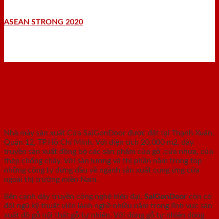
ASEAN STRONG 2020
Nhà máy - Xưởng sản xuất
Nhà máy sản xuất Cửa SaiGonDoor được đặt tại Thạnh Xuân,
Quận 12, TP.Hồ Chí Minh. Với diện tích 20.000 m2, dây
truyền sản xuất đồng bộ các sản phẩm cửa gỗ ,cửa nhựa, cửa
thép chống cháy. Với sản lượng và thị phần nằm trong top
những công ty đứng đầu về ngành sản xuất cung ứng cửa
ngoài thị trường miền Nam.
Bên cạnh dây truyền công nghệ hiện đại,
SaiGonDoor
còn có
đội ngũ kỹ thuật viên lành nghề nhiều năm trong lĩnh vực sản
xuất đồ gỗ nội thất gỗ tự nhiên. Với dòng gỗ tự nhiên dòng