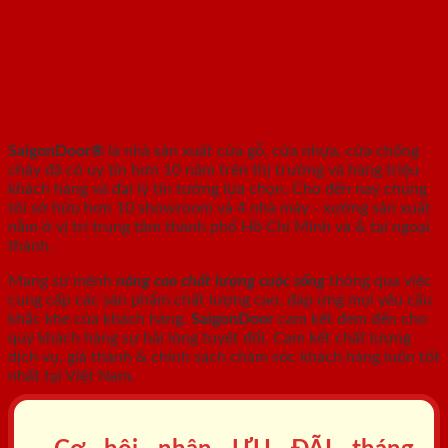
SAIGONDOOR - NHÀ SẢN XUẤT CỬA
GỖ, CỬA NHỰA, CỬA CHỐNG CHÁY
SaigonDoor®
là nhà sản xuất cửa gỗ, cửa nhựa, cửa chống
cháy
đã có uy tín hơn 10 năm trên thị trường và hàng triệu
khách hàng và đại lý tin tưởng lựa chọn. Cho đến nay chúng
tôi sở hữu hơn 10 showroom và 4 nhà máy - xưởng sản xuất
nằm ở vị trí trung tâm thành phố Hồ Chí Minh và & tại ngoại
thành.
Mang sứ mệnh
nâng cao chất lượng cuộc sống
thông qua việc
cung cấp các sản phẩm chất lượng cao, đáp ứng mọi yêu cầu
khắc khe của khách hàng.
SaigonDoor
cam kết đem đến cho
quý khách hàng sự hài lòng tuyệt đối. Cam kết chất lượng
dịch vụ, giá thành & chính sách chăm sóc khách hàng luôn tốt
nhất tại Việt Nam.