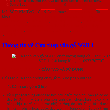
Sản phẩm đa dạng mới 100% và luôn được cập nhật theo xu hướng.
Xem chi tiết:
Hệ thống 20+ Showroom
&
30+ nhân viên tư vấn >
Mã:
SGD-KM.TVG-1C-19
Danh mục:
Cửa thép vân gỗ
Từ
khóa:
cửa sổ
,
cửa thép an toàn
,
cửa thép chống cháy
,
cửa
thép chung cư
,
cửa thép gỗ
,
cửa thép hiện đại
,
cửa thép nhà
chính
,
cửa thép sơn màu
,
cửa thép thông dụng
,
cửa thép
thông phòng
,
cửa thép vân gỗ
,
cửa vòm
,
cửa vòm cong
Mô tả
Thông tin về Cửa thép vân gỗ SGD 1
Cửa thép vân gỗ
SGD 1 chất lượng hàng đầu 0933.707707
CỬA THÉP VÂN GỖ
– CẤU TẠO VÀ SỬ DỤNG
Cấu tạo cửa thép chống cháy gồm 5 bộ phận như sau:
Cánh cửa
gồm 3 lớp
Bề mặt ngoài cùng được tạo nên bởi 2 tấm thép phủ vân gỗ có độ
dày từ 0.7mm – 1.2m phủ sơn tĩnh điện chống han gỉ, có khả
năng chịu lực và chịu được nhiệt cường độ cao. Thép tấm được
làm cánh phẳng hoặc được dập tạo hình Pano cho mẫu cửa thêm