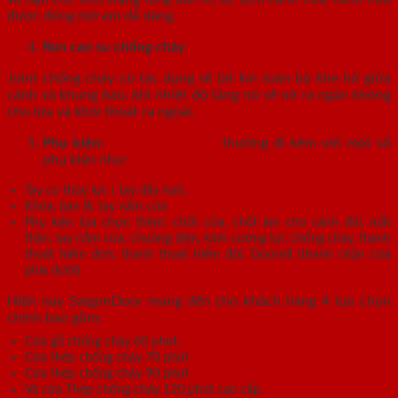
được đóng mở em dễ dàng.
Ron cao su chống cháy
Joint chống cháy có tác dụng sẽ bít kín toàn bộ khe hở giữa
cánh và khung bao, khi nhiệt độ tăng nó sẽ nở ra ngăn không
cho lửa và khói thoát ra ngoài.
Phụ kiện:
Cửa thép vân gỗ
thường đi kèm với một số
phụ kiện như:
Tay co thủy lực ( tay đẩy hơi),
Khóa, bản lề, tay nắm cửa
Phụ kiện lựa chọn thêm: chốt cửa, chốt âm cho cánh đôi, mắt
thần, tay nắm cửa, chuông điện, kính cường lực chống cháy, thanh
thoát hiểm đơn, thanh thoát hiểm đôi, Doorsill (thanh chặn cửa
phía dưới)
Hiện nay SaigonDoor mang đến cho khách hàng 4 lựa chọn
chính bao gồm:
Cửa gỗ chống cháy 60 phút.
Cửa thép chống cháy 70 phút
Cửa thép chống cháy 90 phút
Và cửa Thép chống cháy 120 phút cao cấp.