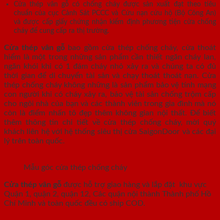
Cửa thép vân gỗ có chống cháy được sản xuất đạt theo tiêu
chuẩn của cục Cảnh Sát PCCC và Cứu nạn cứu hộ (Bộ Công An)
và được cấp giấy chứng nhận kiểm định phương tiện cửa chống
cháy để cung cấp ra thị trường.
Cửa thép vân gỗ
bao gồm cửa thép chống cháy, cửa thoát
hiểm là một trong những sản phẩm cần thiết ngăn cháy lan,
ngăn khói khi có 1 đám cháy nhỏ xảy ra và chúng ta có đủ
thời gian để di chuyển tài sản và chạy thoát thoát nạn. Cửa
thép chống cháy không những là sản phẩm bảo vệ tính mạng
con người khi có cháy xảy ra, bảo vệ tài sản chống trộm cấp
cho ngôi nhà của bạn và các thành viên trong gia đình mà nó
còn là điểm nhấn tô đẹp thêm không gian nội thất. Để biết
thêm thông tin chi tiết về cửa thép chống cháy, mời quý
khách liên hệ với hệ thống siêu thị cửa SaigonDoor và các đại
lý trên toàn quốc.
Mẫu góc cửa thép chống cháy
Cửa thép vân gỗ
được hỗ trợ giao hàng và lắp đặt khu vực
Quận 1, quận 2, quận 12, Các quận nội thành Thành phố Hồ
Chí Minh và toàn quốc đều có ship COD.