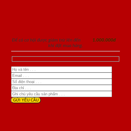
ĐĂNG KÝ NHẬN TƯ VẤN
Để có cơ hội được giảm trừ lên đến
1.000.000đ
khi đặt mua hàng.