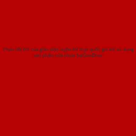
Phản hồi tốt của giáo viên luyện thi thpt quốc gia khi sử dụng
sản phẩm cửa nhựa SaiGonDoor