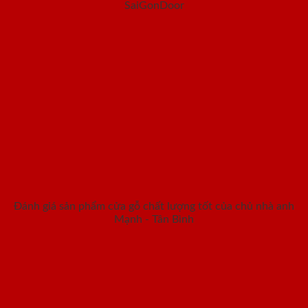
SaiGonDoor
Đánh giá sản phẩm cửa gỗ chất lượng tốt của chủ nhà anh
Mạnh - Tân Bình