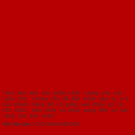
"Khi bán một sản phẩm chất lượng với vật
liệu tốt, chúng tôi đã đặt mình vào vị trí
của Khách hàng để cố gắng xem điều gì là
tốt nhất, bền nhất và phải mang đến sự hài
lòng lâu dài nhất"
Trần Văn Lãm
/
CEO SAIGONDOOR