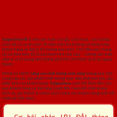
SAIGONDOOR - NHÀ SẢN XUẤT CỬA
GỖ, CỬA NHỰA, CỬA CHỐNG CHÁY
SaigonDoor®
là nhà sản xuất cửa gỗ, cửa nhựa, cửa chống
cháy
đã có uy tín hơn 10 năm trên thị trường và hàng triệu
khách hàng và đại lý tin tưởng lựa chọn. Cho đến nay chúng
tôi sở hữu hơn 10 showroom và 4 nhà máy - xưởng sản xuất
nằm ở vị trí trung tâm thành phố Hồ Chí Minh và & tại ngoại
thành.
Mang sứ mệnh
nâng cao chất lượng cuộc sống
thông qua việc
cung cấp các sản phẩm chất lượng cao, đáp ứng mọi yêu cầu
khắc khe của khách hàng.
SaigonDoor
cam kết đem đến cho
quý khách hàng sự hài lòng tuyệt đối. Cam kết chất lượng
dịch vụ, giá thành & chính sách chăm sóc khách hàng luôn tốt
nhất tại Việt Nam.