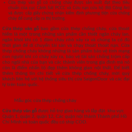
Cửa thép vân gỗ có chống cháy được sản xuất đạt theo tiêu
chuẩn của cục Cảnh Sát PCCC và Cứu nạn cứu hộ (Bộ Công An)
và được cấp giấy chứng nhận kiểm định phương tiện cửa chống
cháy để cung cấp ra thị trường.
Cửa thép vân gỗ
bao gồm cửa thép chống cháy, cửa thoát
hiểm là một trong những sản phẩm cần thiết ngăn cháy lan,
ngăn khói khi có 1 đám cháy nhỏ xảy ra và chúng ta có đủ
thời gian để di chuyển tài sản và chạy thoát thoát nạn. Cửa
thép chống cháy không những là sản phẩm bảo vệ tính mạng
con người khi có cháy xảy ra, bảo vệ tài sản chống trộm cấp
cho ngôi nhà của bạn và các thành viên trong gia đình mà nó
còn là điểm nhấn tô đẹp thêm không gian nội thất. Để biết
thêm thông tin chi tiết về cửa thép chống cháy, mời quý
khách liên hệ với hệ thống siêu thị cửa SaigonDoor và các đại
lý trên toàn quốc.
Mẫu góc cửa thép chống cháy
Cửa thép vân gỗ
được hỗ trợ giao hàng và lắp đặt khu vực
Quận 1, quận 2, quận 12, Các quận nội thành Thành phố Hồ
Chí Minh và toàn quốc đều có ship COD.