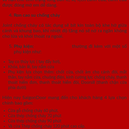
được đóng mở em dễ dàng.
Ron cao su chống cháy
Joint chống cháy có tác dụng sẽ bít kín toàn bộ khe hở giữa
cánh và khung bao, khi nhiệt độ tăng nó sẽ nở ra ngăn không
cho lửa và khói thoát ra ngoài.
Phụ kiện:
Cửa thép vân gỗ
thường đi kèm với một số
phụ kiện như:
Tay co thủy lực ( tay đẩy hơi),
Khóa, bản lề, tay nắm cửa
Phụ kiện lựa chọn thêm: chốt cửa, chốt âm cho cánh đôi, mắt
thần, tay nắm cửa, chuông điện, kính cường lực chống cháy, thanh
thoát hiểm đơn, thanh thoát hiểm đôi, Doorsill (thanh chặn cửa
phía dưới)
Hiện nay SaigonDoor mang đến cho khách hàng 4 lựa chọn
chính bao gồm:
Cửa gỗ chống cháy 60 phút.
Cửa thép chống cháy 70 phút
Cửa thép chống cháy 90 phút
Và cửa Thép chống cháy 120 phút cao cấp.