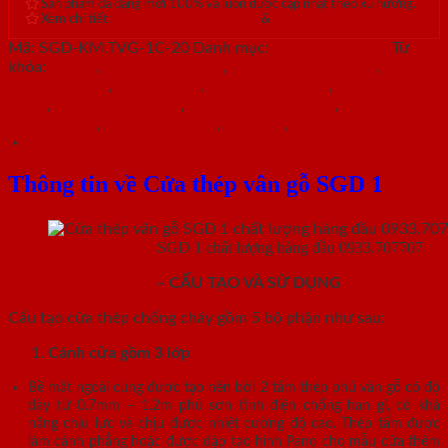
Sản phẩm đa dạng mới 100% và luôn được cập nhật theo xu hướng.
Xem chi tiết:
Hệ thống 20+ Showroom
&
30+ nhân viên tư vấn >
Mã:
SGD-KM.TVG-1C-20
Danh mục:
Cửa thép vân gỗ
Từ
khóa:
cửa sổ
,
cửa thép an toàn
,
cửa thép chống cháy
,
cửa
thép chung cư
,
cửa thép gỗ
,
cửa thép hiện đại
,
cửa thép nhà
chính
,
cửa thép sơn màu
,
cửa thép thông dụng
,
cửa thép
thông phòng
,
cửa thép vân gỗ
,
cửa vòm
,
cửa vòm cong
Mô tả
Thông tin về Cửa thép vân gỗ SGD 1
Cửa thép vân gỗ
SGD 1 chất lượng hàng đầu 0933.707707
CỬA THÉP VÂN GỖ
– CẤU TẠO VÀ SỬ DỤNG
Cấu tạo cửa thép chống cháy gồm 5 bộ phận như sau:
Cánh cửa
gồm 3 lớp
Bề mặt ngoài cùng được tạo nên bởi 2 tấm thép phủ vân gỗ có độ
dày từ 0.7mm – 1.2m phủ sơn tĩnh điện chống han gỉ, có khả
năng chịu lực và chịu được nhiệt cường độ cao. Thép tấm được
làm cánh phẳng hoặc được dập tạo hình Pano cho mẫu cửa thêm