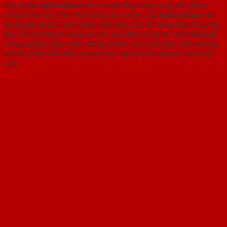
sản phẩm
SaiGonDoor
đã có mặt đáp ứng trong rất nhiều
công trình lớn nhỏ. Hệ thống sản phẩm của
SaiGonDoor
đa
dạng phong phú với nhiều chất liệu cửa dễ dàng đáp ứng mọi
yêu cầu từ khách hàng và các chủ đầu tư dự án. Với dòng gỗ
công nghiệp chịu nước đang chiếm vị trí chủ đạo, tiên phong
với thị phần dẫn đầu trong toàn ngành kinh doanh sản xuất
cửa.