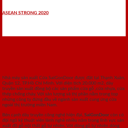
ASEAN STRONG 2020
Nhà máy - Xưởng sản xuất
Nhà máy sản xuất Cửa SaiGonDoor được đặt tại Thạnh Xuân,
Quận 12, TP.Hồ Chí Minh. Với diện tích 20.000 m2, dây
truyền sản xuất đồng bộ các sản phẩm cửa gỗ ,cửa nhựa, cửa
thép chống cháy. Với sản lượng và thị phần nằm trong top
những công ty đứng đầu về ngành sản xuất cung ứng cửa
ngoài thị trường miền Nam.
Bên cạnh dây truyền công nghệ hiện đại,
SaiGonDoor
còn có
đội ngũ kỹ thuật viên lành nghề nhiều năm trong lĩnh vực sản
xuất đồ gỗ nội thất gỗ tự nhiên. Với dòng gỗ tự nhiên dòng