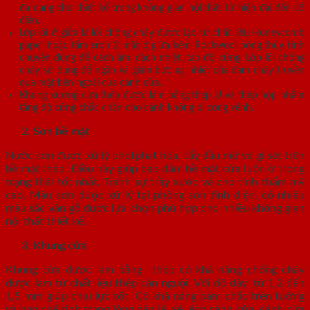
đa dạng cho thiết kế trong không gian nội thất từ hiện đại đến cổ
điển.
Lớp lõi ở giữa là lõi chống cháy được tạo từ chất liệu Honeycomb
paper hoặc tấm eron 2 mặt ở giữa kèm Rockwool bông thủy tinh
chuyên dùng để cách âm, cách nhiệt, tạo độ cứng. Lớp lõi chống
cháy sử dụng để ngăn và giảm bức xạ nhiệt của đám cháy truyền
qua mặt bên ngoài của cánh cửa.
Khung xương cửa thép được làm bằng thép U và thép hộp nhằm
tăng độ cứng chắc chắn cho cánh không bị cong vênh.
Sơn bề mặt
Nước sơn được xử lý photphat hóa, tẩy dầu mỡ và gỉ sét trên
bề mặt thép. Điều này giúp bảo đảm bề mặt cửa luôn ở trong
trạng thái tốt nhất. Tránh sự trầy xước và cho tính thẩm mỹ
cao. Màu sơn được xử lý tại phòng sơn tĩnh điện, có nhiều
màu sắc vân gỗ được lựa chọn phù hợp cho nhiều không gian
nội thất thiết kế.
Khung cửa
Khung cửa được làm bằng thép có khả năng chống cháy
được làm từ chất liệu thép cán nguội. Với độ dày từ 1,2 đến
1,5 mm giúp chịu lực tốt. Có khả năng bám chắc trên tường
và hạn chế tình trạng lỏng bản lề, xệ lệch cánh cửa, cánh cửa