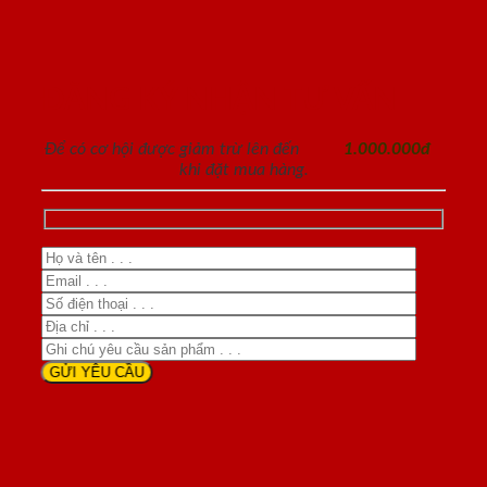
ĐĂNG KÝ NHẬN TƯ VẤN
Để có cơ hội được giảm trừ lên đến
1.000.000đ
khi đặt mua hàng.