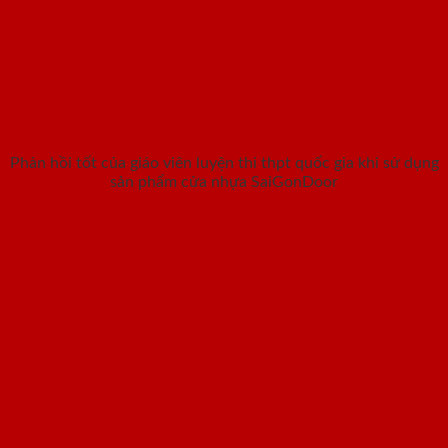
Phản hồi tốt của giáo viên luyện thi thpt quốc gia khi sử dụng
sản phẩm cửa nhựa SaiGonDoor