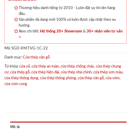
Thương hiệu danh tiếng từ 2010 - Luôn đặt uy tín lên hàng
đầu.
Sản phẩm đa dạng mới 100% và luôn được cập nhật theo xu
hướng.
Xem chi tiết:
Hệ thống 20+ Showroom
&
30+ nhân viên tư vấn
>
Mã:
SGD-KM.TVG-1C-22
Danh mục:
Cửa thép vân gỗ
Từ khóa:
cửa sổ
,
cửa thép an toàn
,
cửa thép chống cháy
,
cửa thép chung
cư
,
cửa thép gỗ
,
cửa thép hiện đại
,
cửa thép nhà chính
,
cửa thép sơn màu
,
cửa thép thông dụng
,
cửa thép thông phòng
,
cửa thép vân gỗ
,
cửa vòm
,
cửa vòm cong
Mô tả