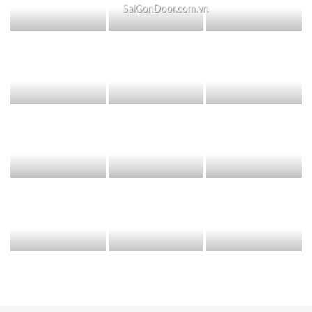
SaiGonDoor.com.vn