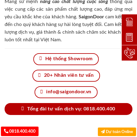
Mang sứ mệnh
nâng cao chất lượng cuộc sống
thông qua
việc cung cấp các sản phẩm chất lượng cao, đáp ứng mọi
yêu cầu khắc khe của khách hàng.
SaigonDoor
cam kết đem
Đặt lị
đến cho quý khách hàng sự hài lòng tuyệt đối. Cam kết chất
lượng dịch vụ, giá thành & chính sách chăm sóc khách hàng
Dự toá
luôn tốt nhất tại Việt Nam.
Hotlin
Hệ thống Showroom
20+ Nhân viên tư vấn
info@saigondoor.vn
Tổng đài tư vấn dịch vụ: 0818.400.400
0818.400.400
Dự toán Online