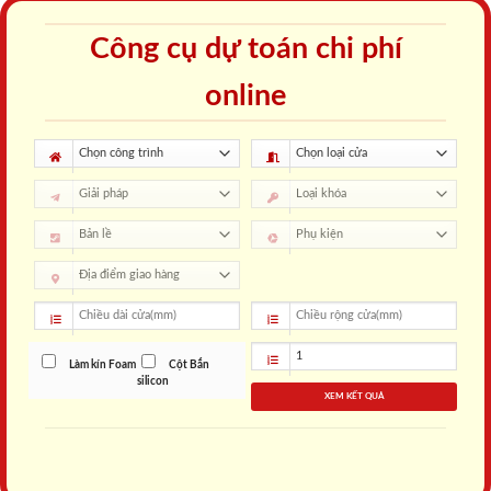
Công cụ dự toán chi phí
online
Làm kín Foam
Cột Bắn
silicon
XEM KẾT QUẢ