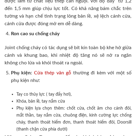
được làm từ chất liệu thép cán nguội. Với độ dày từ 1,2
đến 1,5 mm giúp chịu lực tốt. Có khả năng bám chắc trên
tường và hạn chế tình trạng lỏng bản lề, xệ lệch cánh cửa,
cánh cửa được đóng mở em dễ dàng.
Ron cao su chống cháy
Joint chống cháy có tác dụng sẽ bít kín toàn bộ khe hở giữa
cánh và khung bao, khi nhiệt độ tăng nó sẽ nở ra ngăn
không cho lửa và khói thoát ra ngoài.
Phụ kiện:
Cửa thép vân gỗ
thường đi kèm với một số
phụ kiện như:
Tay co thủy lực ( tay đẩy hơi),
Khóa, bản lề, tay nắm cửa
Phụ kiện lựa chọn thêm: chốt cửa, chốt âm cho cánh đôi,
mắt thần, tay nắm cửa, chuông điện, kính cường lực chống
cháy, thanh thoát hiểm đơn, thanh thoát hiểm đôi, Doorsill
(thanh chặn cửa phía dưới)