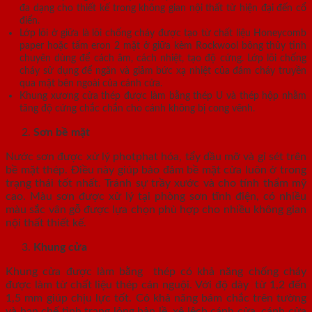
đa dạng cho thiết kế trong không gian nội thất từ hiện đại đến cổ
điển.
Lớp lõi ở giữa là lõi chống cháy được tạo từ chất liệu Honeycomb
paper hoặc tấm eron 2 mặt ở giữa kèm Rockwool bông thủy tinh
chuyên dùng để cách âm, cách nhiệt, tạo độ cứng. Lớp lõi chống
cháy sử dụng để ngăn và giảm bức xạ nhiệt của đám cháy truyền
qua mặt bên ngoài của cánh cửa.
Khung xương cửa thép được làm bằng thép U và thép hộp nhằm
tăng độ cứng chắc chắn cho cánh không bị cong vênh.
Sơn bề mặt
Nước sơn được xử lý photphat hóa, tẩy dầu mỡ và gỉ sét trên
bề mặt thép. Điều này giúp bảo đảm bề mặt cửa luôn ở trong
trạng thái tốt nhất. Tránh sự trầy xước và cho tính thẩm mỹ
cao. Màu sơn được xử lý tại phòng sơn tĩnh điện, có nhiều
màu sắc vân gỗ được lựa chọn phù hợp cho nhiều không gian
nội thất thiết kế.
Khung cửa
Khung cửa được làm bằng thép có khả năng chống cháy
được làm từ chất liệu thép cán nguội. Với độ dày từ 1,2 đến
1,5 mm giúp chịu lực tốt. Có khả năng bám chắc trên tường
và hạn chế tình trạng lỏng bản lề, xệ lệch cánh cửa, cánh cửa