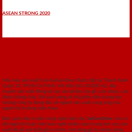
ASEAN STRONG 2020
Nhà máy - Xưởng sản xuất
Nhà máy sản xuất Cửa SaiGonDoor được đặt tại Thạnh Xuân,
Quận 12, TP.Hồ Chí Minh. Với diện tích 20.000 m2, dây
truyền sản xuất đồng bộ các sản phẩm cửa gỗ ,cửa nhựa, cửa
thép chống cháy. Với sản lượng và thị phần nằm trong top
những công ty đứng đầu về ngành sản xuất cung ứng cửa
ngoài thị trường miền Nam.
Bên cạnh dây truyền công nghệ hiện đại,
SaiGonDoor
còn có
đội ngũ kỹ thuật viên lành nghề nhiều năm trong lĩnh vực sản
xuất đồ gỗ nội thất gỗ tự nhiên. Với dòng gỗ tự nhiên dòng