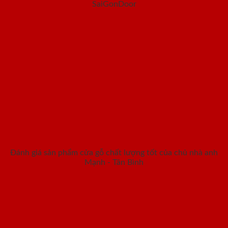
SaiGonDoor
Đánh giá sản phẩm cửa gỗ chất lượng tốt của chủ nhà anh
Mạnh - Tân Bình