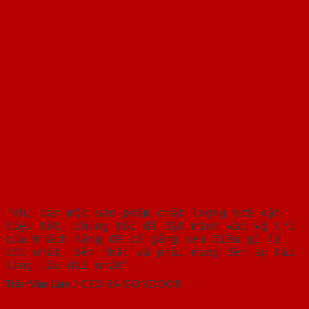
"Khi bán một sản phẩm chất lượng với vật
liệu tốt, chúng tôi đã đặt mình vào vị trí
của Khách hàng để cố gắng xem điều gì là
tốt nhất, bền nhất và phải mang đến sự hài
lòng lâu dài nhất"
Trần Văn Lãm
/
CEO SAIGONDOOR