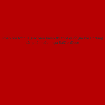
Phản hồi tốt của giáo viên luyện thi thpt quốc gia khi sử dụng
sản phẩm cửa nhựa SaiGonDoor