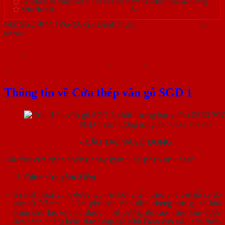
Sản phẩm đa dạng mới 100% và luôn được cập nhật theo xu hướng.
Xem chi tiết:
Hệ thống 20+ Showroom
&
30+ nhân viên tư vấn >
Mã:
SGD-KM.TVG-1C-27
Danh mục:
Cửa thép vân gỗ
Từ
khóa:
cửa sổ
,
cửa thép an toàn
,
cửa thép chống cháy
,
cửa
thép chung cư
,
cửa thép gỗ
,
cửa thép hiện đại
,
cửa thép nhà
chính
,
cửa thép sơn màu
,
cửa thép thông dụng
,
cửa thép
thông phòng
,
cửa thép vân gỗ
,
cửa vòm
,
cửa vòm cong
Mô tả
Thông tin về Cửa thép vân gỗ SGD 1
Cửa thép vân gỗ
SGD 1 chất lượng hàng đầu 0933.707707
CỬA THÉP VÂN GỖ
– CẤU TẠO VÀ SỬ DỤNG
Cấu tạo cửa thép chống cháy gồm 5 bộ phận như sau:
Cánh cửa
gồm 3 lớp
Bề mặt ngoài cùng được tạo nên bởi 2 tấm thép phủ vân gỗ có độ
dày từ 0.7mm – 1.2m phủ sơn tĩnh điện chống han gỉ, có khả
năng chịu lực và chịu được nhiệt cường độ cao. Thép tấm được
làm cánh phẳng hoặc được dập tạo hình Pano cho mẫu cửa thêm