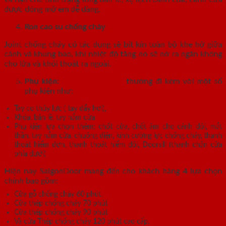
được đóng mở em dễ dàng.
Ron cao su chống cháy
Joint chống cháy có tác dụng sẽ bít kín toàn bộ khe hở giữa
cánh và khung bao, khi nhiệt độ tăng nó sẽ nở ra ngăn không
cho lửa và khói thoát ra ngoài.
Phụ kiện:
Cửa thép vân gỗ
thường đi kèm với một số
phụ kiện như:
Tay co thủy lực ( tay đẩy hơi),
Khóa, bản lề, tay nắm cửa
Phụ kiện lựa chọn thêm: chốt cửa, chốt âm cho cánh đôi, mắt
thần, tay nắm cửa, chuông điện, kính cường lực chống cháy, thanh
thoát hiểm đơn, thanh thoát hiểm đôi, Doorsill (thanh chặn cửa
phía dưới)
Hiện nay SaigonDoor mang đến cho khách hàng 4 lựa chọn
chính bao gồm:
Cửa gỗ chống cháy 60 phút.
Cửa thép chống cháy 70 phút
Cửa thép chống cháy 90 phút
Và cửa Thép chống cháy 120 phút cao cấp.