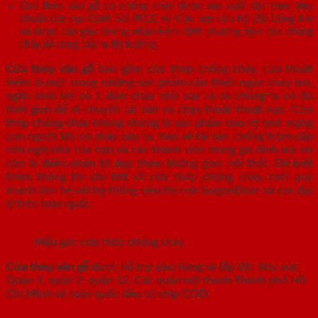
Cửa thép vân gỗ có chống cháy được sản xuất đạt theo tiêu
chuẩn của cục Cảnh Sát PCCC và Cứu nạn cứu hộ (Bộ Công An)
và được cấp giấy chứng nhận kiểm định phương tiện cửa chống
cháy để cung cấp ra thị trường.
Cửa thép vân gỗ
bao gồm cửa thép chống cháy, cửa thoát
hiểm là một trong những sản phẩm cần thiết ngăn cháy lan,
ngăn khói khi có 1 đám cháy nhỏ xảy ra và chúng ta có đủ
thời gian để di chuyển tài sản và chạy thoát thoát nạn. Cửa
thép chống cháy không những là sản phẩm bảo vệ tính mạng
con người khi có cháy xảy ra, bảo vệ tài sản chống trộm cấp
cho ngôi nhà của bạn và các thành viên trong gia đình mà nó
còn là điểm nhấn tô đẹp thêm không gian nội thất. Để biết
thêm thông tin chi tiết về cửa thép chống cháy, mời quý
khách liên hệ với hệ thống siêu thị cửa SaigonDoor và các đại
lý trên toàn quốc.
Mẫu góc cửa thép chống cháy
Cửa thép vân gỗ
được hỗ trợ giao hàng và lắp đặt khu vực
Quận 1, quận 2, quận 12, Các quận nội thành Thành phố Hồ
Chí Minh và toàn quốc đều có ship COD.