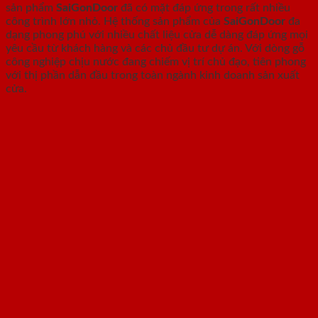
sản phẩm
SaiGonDoor
đã có mặt đáp ứng trong rất nhiều
công trình lớn nhỏ. Hệ thống sản phẩm của
SaiGonDoor
đa
dạng phong phú với nhiều chất liệu cửa dễ dàng đáp ứng mọi
yêu cầu từ khách hàng và các chủ đầu tư dự án. Với dòng gỗ
công nghiệp chịu nước đang chiếm vị trí chủ đạo, tiên phong
với thị phần dẫn đầu trong toàn ngành kinh doanh sản xuất
cửa.