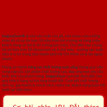
SAIGONDOOR - NHÀ SẢN XUẤT CỬA
GỖ, CỬA NHỰA, CỬA CHỐNG CHÁY
SaigonDoor®
là nhà sản xuất cửa gỗ, cửa nhựa, cửa chống
cháy
đã có uy tín hơn 10 năm trên thị trường và hàng triệu
khách hàng và đại lý tin tưởng lựa chọn. Cho đến nay chúng
tôi sở hữu hơn 10 showroom và 4 nhà máy - xưởng sản xuất
nằm ở vị trí trung tâm thành phố Hồ Chí Minh và & tại ngoại
thành.
Mang sứ mệnh
nâng cao chất lượng cuộc sống
thông qua việc
cung cấp các sản phẩm chất lượng cao, đáp ứng mọi yêu cầu
khắc khe của khách hàng.
SaigonDoor
cam kết đem đến cho
quý khách hàng sự hài lòng tuyệt đối. Cam kết chất lượng
dịch vụ, giá thành & chính sách chăm sóc khách hàng luôn tốt
nhất tại Việt Nam.