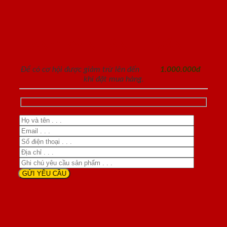
ĐĂNG KÝ NHẬN TƯ VẤN
Để có cơ hội được giảm trừ lên đến
1.000.000đ
khi đặt mua hàng.