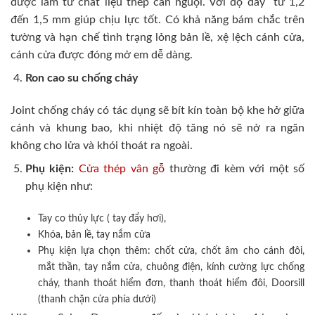
được làm từ chất liệu thép cán nguội. Với độ dày từ 1,2
đến 1,5 mm giúp chịu lực tốt. Có khả năng bám chắc trên
tường và hạn chế tình trạng lỏng bản lề, xệ lệch cánh cửa,
cánh cửa được đóng mở em dễ dàng.
Ron cao su chống cháy
Joint chống cháy có tác dụng sẽ bít kín toàn bộ khe hở giữa
cánh và khung bao, khi nhiệt độ tăng nó sẽ nở ra ngăn
không cho lửa và khói thoát ra ngoài.
Phụ kiện:
Cửa thép vân gỗ
thường đi kèm với một số
phụ kiện như:
Tay co thủy lực ( tay đẩy hơi),
Khóa, bản lề, tay nắm cửa
Phụ kiện lựa chọn thêm: chốt cửa, chốt âm cho cánh đôi,
mắt thần, tay nắm cửa, chuông điện, kính cường lực chống
cháy, thanh thoát hiểm đơn, thanh thoát hiểm đôi, Doorsill
(thanh chặn cửa phía dưới)