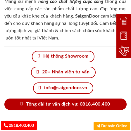
Mang sứ mệnh
nâng cao chất lượng cuộc sống
thông qua
việc cung cấp các sản phẩm chất lượng cao, đáp ứng mọi
yêu cầu khắc khe của khách hàng.
SaigonDoor
cam kết đem
Đặt lị
đến cho quý khách hàng sự hài lòng tuyệt đối. Cam kết chất
lượng dịch vụ, giá thành & chính sách chăm sóc khách hàng
Dự toá
luôn tốt nhất tại Việt Nam.
Hotlin
Hệ thống Showroom
20+ Nhân viên tư vấn
info@saigondoor.vn
Tổng đài tư vấn dịch vụ: 0818.400.400
0818.400.400
Dự toán Online