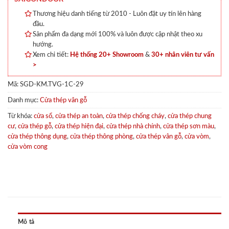
Thương hiệu danh tiếng từ 2010 - Luôn đặt uy tín lên hàng
đầu.
Sản phẩm đa dạng mới 100% và luôn được cập nhật theo xu
hướng.
Xem chi tiết:
Hệ thống 20+ Showroom
&
30+ nhân viên tư vấn
>
Mã:
SGD-KM.TVG-1C-29
Danh mục:
Cửa thép vân gỗ
Từ khóa:
cửa sổ
,
cửa thép an toàn
,
cửa thép chống cháy
,
cửa thép chung
cư
,
cửa thép gỗ
,
cửa thép hiện đại
,
cửa thép nhà chính
,
cửa thép sơn màu
,
cửa thép thông dụng
,
cửa thép thông phòng
,
cửa thép vân gỗ
,
cửa vòm
,
cửa vòm cong
Mô tả