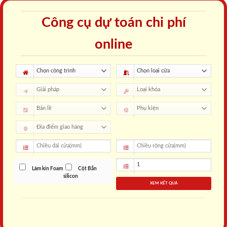
Công cụ dự toán chi phí
online
Làm kín Foam
Cột Bắn
silicon
XEM KẾT QUẢ