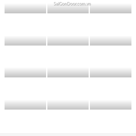
SaiGonDoor.com.vn