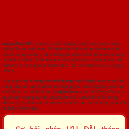
SAIGONDOOR - NHÀ SẢN XUẤT CỬA
GỖ, CỬA NHỰA, CỬA CHỐNG CHÁY
SaigonDoor®
là nhà sản xuất cửa gỗ, cửa nhựa, cửa chống
cháy
đã có uy tín hơn 10 năm trên thị trường và hàng triệu
khách hàng và đại lý tin tưởng lựa chọn. Cho đến nay chúng
tôi sở hữu hơn 10 showroom và 4 nhà máy - xưởng sản xuất
nằm ở vị trí trung tâm thành phố Hồ Chí Minh và & tại ngoại
thành.
Mang sứ mệnh
nâng cao chất lượng cuộc sống
thông qua việc
cung cấp các sản phẩm chất lượng cao, đáp ứng mọi yêu cầu
khắc khe của khách hàng.
SaigonDoor
cam kết đem đến cho
quý khách hàng sự hài lòng tuyệt đối. Cam kết chất lượng
dịch vụ, giá thành & chính sách chăm sóc khách hàng luôn tốt
nhất tại Việt Nam.