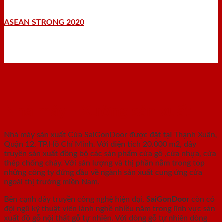
ASEAN STRONG 2020
Nhà máy - Xưởng sản xuất
Nhà máy sản xuất Cửa SaiGonDoor được đặt tại Thạnh Xuân,
Quận 12, TP.Hồ Chí Minh. Với diện tích 20.000 m2, dây
truyền sản xuất đồng bộ các sản phẩm cửa gỗ ,cửa nhựa, cửa
thép chống cháy. Với sản lượng và thị phần nằm trong top
những công ty đứng đầu về ngành sản xuất cung ứng cửa
ngoài thị trường miền Nam.
Bên cạnh dây truyền công nghệ hiện đại,
SaiGonDoor
còn có
đội ngũ kỹ thuật viên lành nghề nhiều năm trong lĩnh vực sản
xuất đồ gỗ nội thất gỗ tự nhiên. Với dòng gỗ tự nhiên dòng