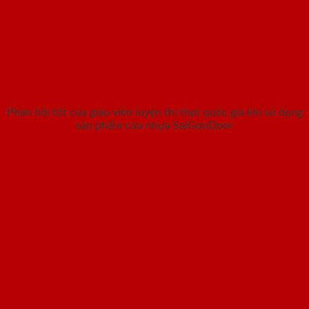
Phản hồi tốt của giáo viên luyện thi thpt quốc gia khi sử dụng
sản phẩm cửa nhựa SaiGonDoor