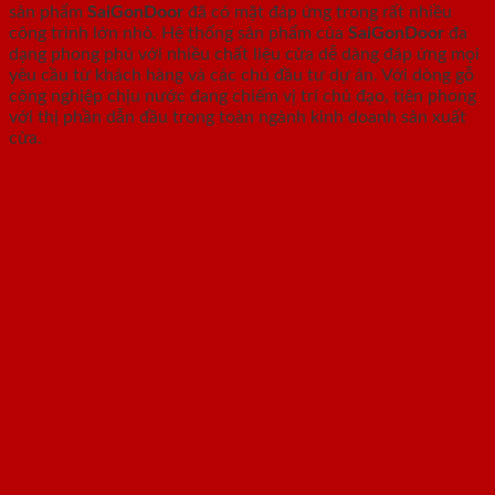
sản phẩm
SaiGonDoor
đã có mặt đáp ứng trong rất nhiều
công trình lớn nhỏ. Hệ thống sản phẩm của
SaiGonDoor
đa
dạng phong phú với nhiều chất liệu cửa dễ dàng đáp ứng mọi
yêu cầu từ khách hàng và các chủ đầu tư dự án. Với dòng gỗ
công nghiệp chịu nước đang chiếm vị trí chủ đạo, tiên phong
với thị phần dẫn đầu trong toàn ngành kinh doanh sản xuất
cửa.