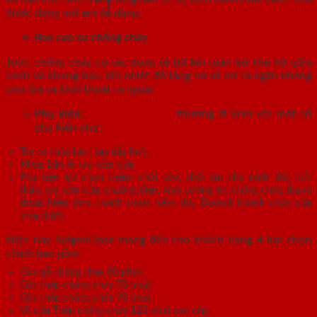
được đóng mở em dễ dàng.
Ron cao su chống cháy
Joint chống cháy có tác dụng sẽ bít kín toàn bộ khe hở giữa
cánh và khung bao, khi nhiệt độ tăng nó sẽ nở ra ngăn không
cho lửa và khói thoát ra ngoài.
Phụ kiện:
Cửa thép vân gỗ
thường đi kèm với một số
phụ kiện như:
Tay co thủy lực ( tay đẩy hơi),
Khóa, bản lề, tay nắm cửa
Phụ kiện lựa chọn thêm: chốt cửa, chốt âm cho cánh đôi, mắt
thần, tay nắm cửa, chuông điện, kính cường lực chống cháy, thanh
thoát hiểm đơn, thanh thoát hiểm đôi, Doorsill (thanh chặn cửa
phía dưới)
Hiện nay SaigonDoor mang đến cho khách hàng 4 lựa chọn
chính bao gồm:
Cửa gỗ chống cháy 60 phút.
Cửa thép chống cháy 70 phút
Cửa thép chống cháy 90 phút
Và cửa Thép chống cháy 120 phút cao cấp.