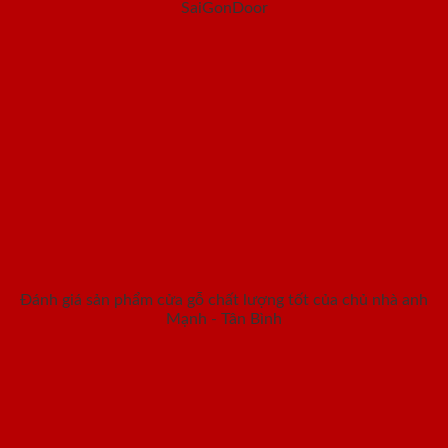
SaiGonDoor
Đánh giá sản phẩm cửa gỗ chất lượng tốt của chủ nhà anh
Mạnh - Tân Bình