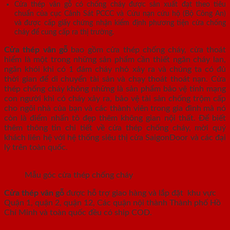
Cửa thép vân gỗ có chống cháy được sản xuất đạt theo tiêu
chuẩn của cục Cảnh Sát PCCC và Cứu nạn cứu hộ (Bộ Công An)
và được cấp giấy chứng nhận kiểm định phương tiện cửa chống
cháy để cung cấp ra thị trường.
Cửa thép vân gỗ
bao gồm cửa thép chống cháy, cửa thoát
hiểm là một trong những sản phẩm cần thiết ngăn cháy lan,
ngăn khói khi có 1 đám cháy nhỏ xảy ra và chúng ta có đủ
thời gian để di chuyển tài sản và chạy thoát thoát nạn. Cửa
thép chống cháy không những là sản phẩm bảo vệ tính mạng
con người khi có cháy xảy ra, bảo vệ tài sản chống trộm cấp
cho ngôi nhà của bạn và các thành viên trong gia đình mà nó
còn là điểm nhấn tô đẹp thêm không gian nội thất. Để biết
thêm thông tin chi tiết về cửa thép chống cháy, mời quý
khách liên hệ với hệ thống siêu thị cửa SaigonDoor và các đại
lý trên toàn quốc.
Mẫu góc cửa thép chống cháy
Cửa thép vân gỗ
được hỗ trợ giao hàng và lắp đặt khu vực
Quận 1, quận 2, quận 12, Các quận nội thành Thành phố Hồ
Chí Minh và toàn quốc đều có ship COD.