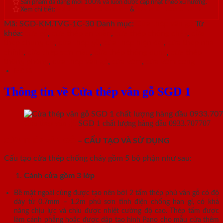
Sản phẩm đa dạng mới 100% và luôn được cập nhật theo xu hướng.
Xem chi tiết:
Hệ thống 20+ Showroom
&
30+ nhân viên tư vấn >
Mã:
SGD-KM.TVG-1C-30
Danh mục:
Cửa thép vân gỗ
Từ
khóa:
cửa sổ
,
cửa thép an toàn
,
cửa thép chống cháy
,
cửa
thép chung cư
,
cửa thép gỗ
,
cửa thép hiện đại
,
cửa thép nhà
chính
,
cửa thép sơn màu
,
cửa thép thông dụng
,
cửa thép
thông phòng
,
cửa thép vân gỗ
,
cửa vòm
,
cửa vòm cong
Mô tả
Thông tin về Cửa thép vân gỗ SGD 1
Cửa thép vân gỗ
SGD 1 chất lượng hàng đầu 0933.707707
CỬA THÉP VÂN GỖ
– CẤU TẠO VÀ SỬ DỤNG
Cấu tạo cửa thép chống cháy gồm 5 bộ phận như sau:
Cánh cửa
gồm 3 lớp
Bề mặt ngoài cùng được tạo nên bởi 2 tấm thép phủ vân gỗ có độ
dày từ 0.7mm – 1.2m phủ sơn tĩnh điện chống han gỉ, có khả
năng chịu lực và chịu được nhiệt cường độ cao. Thép tấm được
làm cánh phẳng hoặc được dập tạo hình Pano cho mẫu cửa thêm