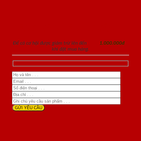
ĐĂNG KÝ NHẬN TƯ VẤN
Để có cơ hội được giảm trừ lên đến
1.000.000đ
khi đặt mua hàng.