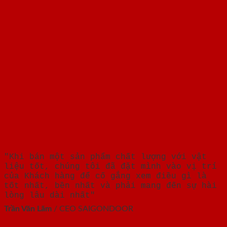
"Khi bán một sản phẩm chất lượng với vật
liệu tốt, chúng tôi đã đặt mình vào vị trí
của Khách hàng để cố gắng xem điều gì là
tốt nhất, bền nhất và phải mang đến sự hài
lòng lâu dài nhất"
Trần Văn Lãm
/
CEO SAIGONDOOR