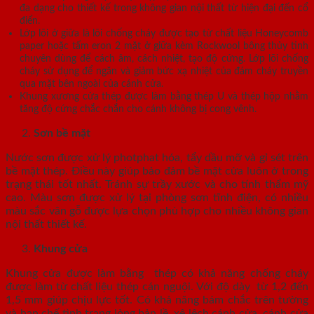
đa dạng cho thiết kế trong không gian nội thất từ hiện đại đến cổ
điển.
Lớp lõi ở giữa là lõi chống cháy được tạo từ chất liệu Honeycomb
paper hoặc tấm eron 2 mặt ở giữa kèm Rockwool bông thủy tinh
chuyên dùng để cách âm, cách nhiệt, tạo độ cứng. Lớp lõi chống
cháy sử dụng để ngăn và giảm bức xạ nhiệt của đám cháy truyền
qua mặt bên ngoài của cánh cửa.
Khung xương cửa thép được làm bằng thép U và thép hộp nhằm
tăng độ cứng chắc chắn cho cánh không bị cong vênh.
Sơn bề mặt
Nước sơn được xử lý photphat hóa, tẩy dầu mỡ và gỉ sét trên
bề mặt thép. Điều này giúp bảo đảm bề mặt cửa luôn ở trong
trạng thái tốt nhất. Tránh sự trầy xước và cho tính thẩm mỹ
cao. Màu sơn được xử lý tại phòng sơn tĩnh điện, có nhiều
màu sắc vân gỗ được lựa chọn phù hợp cho nhiều không gian
nội thất thiết kế.
Khung cửa
Khung cửa được làm bằng thép có khả năng chống cháy
được làm từ chất liệu thép cán nguội. Với độ dày từ 1,2 đến
1,5 mm giúp chịu lực tốt. Có khả năng bám chắc trên tường
và hạn chế tình trạng lỏng bản lề, xệ lệch cánh cửa, cánh cửa