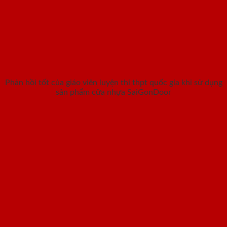
Phản hồi tốt của giáo viên luyện thi thpt quốc gia khi sử dụng
sản phẩm cửa nhựa SaiGonDoor