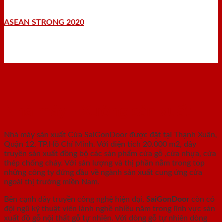
ASEAN STRONG 2020
Nhà máy - Xưởng sản xuất
Nhà máy sản xuất Cửa SaiGonDoor được đặt tại Thạnh Xuân,
Quận 12, TP.Hồ Chí Minh. Với diện tích 20.000 m2, dây
truyền sản xuất đồng bộ các sản phẩm cửa gỗ ,cửa nhựa, cửa
thép chống cháy. Với sản lượng và thị phần nằm trong top
những công ty đứng đầu về ngành sản xuất cung ứng cửa
ngoài thị trường miền Nam.
Bên cạnh dây truyền công nghệ hiện đại,
SaiGonDoor
còn có
đội ngũ kỹ thuật viên lành nghề nhiều năm trong lĩnh vực sản
xuất đồ gỗ nội thất gỗ tự nhiên. Với dòng gỗ tự nhiên dòng