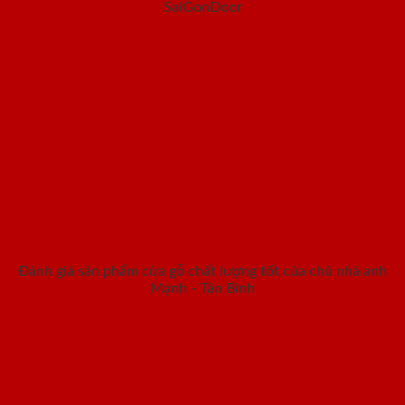
SaiGonDoor
Đánh giá sản phẩm cửa gỗ chất lượng tốt của chủ nhà anh
Mạnh - Tân Bình