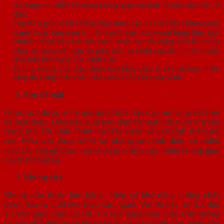
đa dạng cho thiết kế trong không gian nội thất từ hiện đại đến cổ
điển.
Lớp lõi ở giữa là lõi chống cháy được tạo từ chất liệu Honeycomb
paper hoặc tấm eron 2 mặt ở giữa kèm Rockwool bông thủy tinh
chuyên dùng để cách âm, cách nhiệt, tạo độ cứng. Lớp lõi chống
cháy sử dụng để ngăn và giảm bức xạ nhiệt của đám cháy truyền
qua mặt bên ngoài của cánh cửa.
Khung xương cửa thép được làm bằng thép U và thép hộp nhằm
tăng độ cứng chắc chắn cho cánh không bị cong vênh.
Sơn bề mặt
Nước sơn được xử lý photphat hóa, tẩy dầu mỡ và gỉ sét trên
bề mặt thép. Điều này giúp bảo đảm bề mặt cửa luôn ở trong
trạng thái tốt nhất. Tránh sự trầy xước và cho tính thẩm mỹ
cao. Màu sơn được xử lý tại phòng sơn tĩnh điện, có nhiều
màu sắc vân gỗ được lựa chọn phù hợp cho nhiều không gian
nội thất thiết kế.
Khung cửa
Khung cửa được làm bằng thép có khả năng chống cháy
được làm từ chất liệu thép cán nguội. Với độ dày từ 1,2 đến
1,5 mm giúp chịu lực tốt. Có khả năng bám chắc trên tường
và hạn chế tình trạng lỏng bản lề, xệ lệch cánh cửa, cánh cửa