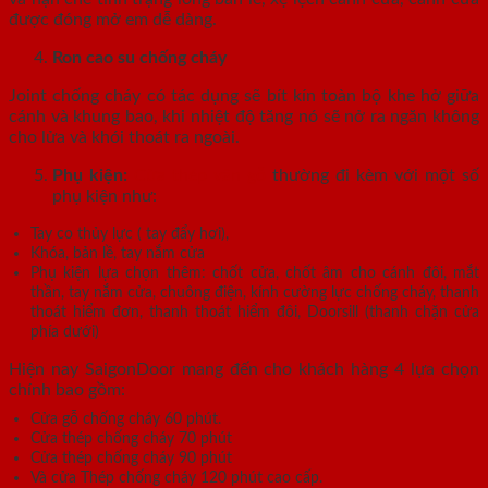
được đóng mở em dễ dàng.
Ron cao su chống cháy
Joint chống cháy có tác dụng sẽ bít kín toàn bộ khe hở giữa
cánh và khung bao, khi nhiệt độ tăng nó sẽ nở ra ngăn không
cho lửa và khói thoát ra ngoài.
Phụ kiện:
Cửa thép vân gỗ
thường đi kèm với một số
phụ kiện như:
Tay co thủy lực ( tay đẩy hơi),
Khóa, bản lề, tay nắm cửa
Phụ kiện lựa chọn thêm: chốt cửa, chốt âm cho cánh đôi, mắt
thần, tay nắm cửa, chuông điện, kính cường lực chống cháy, thanh
thoát hiểm đơn, thanh thoát hiểm đôi, Doorsill (thanh chặn cửa
phía dưới)
Hiện nay SaigonDoor mang đến cho khách hàng 4 lựa chọn
chính bao gồm:
Cửa gỗ chống cháy 60 phút.
Cửa thép chống cháy 70 phút
Cửa thép chống cháy 90 phút
Và cửa Thép chống cháy 120 phút cao cấp.