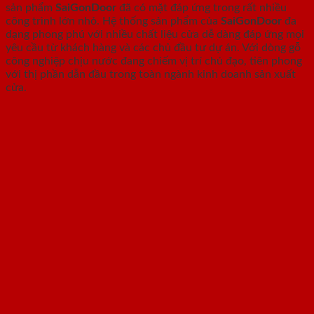
sản phẩm
SaiGonDoor
đã có mặt đáp ứng trong rất nhiều
công trình lớn nhỏ. Hệ thống sản phẩm của
SaiGonDoor
đa
dạng phong phú với nhiều chất liệu cửa dễ dàng đáp ứng mọi
yêu cầu từ khách hàng và các chủ đầu tư dự án. Với dòng gỗ
công nghiệp chịu nước đang chiếm vị trí chủ đạo, tiên phong
với thị phần dẫn đầu trong toàn ngành kinh doanh sản xuất
cửa.