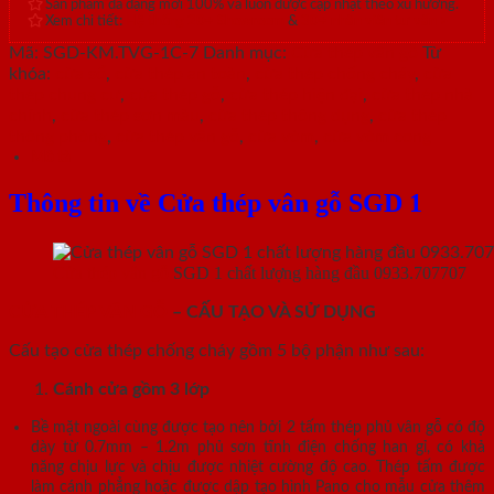
Sản phẩm đa dạng mới 100% và luôn được cập nhật theo xu hướng.
Xem chi tiết:
Hệ thống 20+ Showroom
&
30+ nhân viên tư vấn >
Mã:
SGD-KM.TVG-1C-7
Danh mục:
Cửa thép vân gỗ
Từ
khóa:
cửa sổ
,
cửa thép an toàn
,
cửa thép chống cháy
,
cửa
thép chung cư
,
cửa thép gỗ
,
cửa thép hiện đại
,
cửa thép nhà
chính
,
cửa thép sơn màu
,
cửa thép thông dụng
,
cửa thép
thông phòng
,
cửa thép vân gỗ
,
cửa vòm
,
cửa vòm cong
Mô tả
Thông tin về Cửa thép vân gỗ SGD 1
Cửa thép vân gỗ
SGD 1 chất lượng hàng đầu 0933.707707
CỬA THÉP VÂN GỖ
– CẤU TẠO VÀ SỬ DỤNG
Cấu tạo cửa thép chống cháy gồm 5 bộ phận như sau:
Cánh cửa
gồm 3 lớp
Bề mặt ngoài cùng được tạo nên bởi 2 tấm thép phủ vân gỗ có độ
dày từ 0.7mm – 1.2m phủ sơn tĩnh điện chống han gỉ, có khả
năng chịu lực và chịu được nhiệt cường độ cao. Thép tấm được
làm cánh phẳng hoặc được dập tạo hình Pano cho mẫu cửa thêm