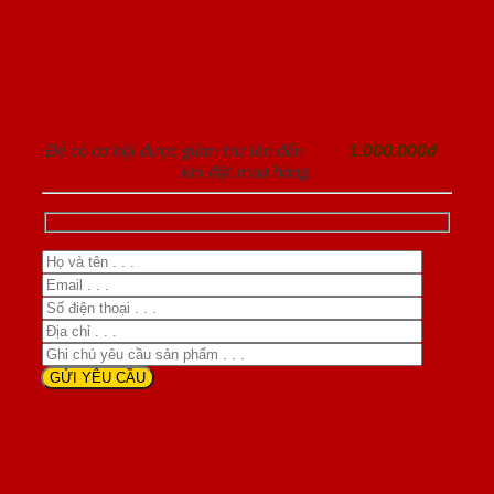
ĐĂNG KÝ NHẬN TƯ VẤN
Để có cơ hội được giảm trừ lên đến
1.000.000đ
khi đặt mua hàng.