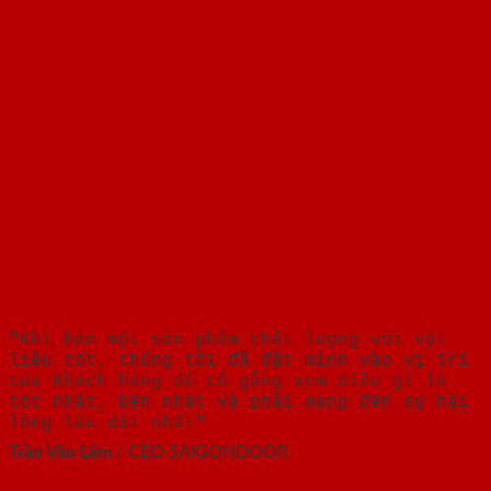
"Khi bán một sản phẩm chất lượng với vật
liệu tốt, chúng tôi đã đặt mình vào vị trí
của Khách hàng để cố gắng xem điều gì là
tốt nhất, bền nhất và phải mang đến sự hài
lòng lâu dài nhất"
Trần Văn Lãm
/
CEO SAIGONDOOR