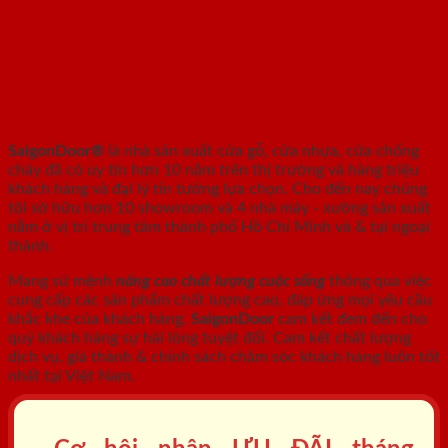
SAIGONDOOR - NHÀ SẢN XUẤT CỬA
GỖ, CỬA NHỰA, CỬA CHỐNG CHÁY
SaigonDoor®
là nhà sản xuất cửa gỗ, cửa nhựa, cửa chống
cháy
đã có uy tín hơn 10 năm trên thị trường và hàng triệu
khách hàng và đại lý tin tưởng lựa chọn. Cho đến nay chúng
tôi sở hữu hơn 10 showroom và 4 nhà máy - xưởng sản xuất
nằm ở vị trí trung tâm thành phố Hồ Chí Minh và & tại ngoại
thành.
Mang sứ mệnh
nâng cao chất lượng cuộc sống
thông qua việc
cung cấp các sản phẩm chất lượng cao, đáp ứng mọi yêu cầu
khắc khe của khách hàng.
SaigonDoor
cam kết đem đến cho
quý khách hàng sự hài lòng tuyệt đối. Cam kết chất lượng
dịch vụ, giá thành & chính sách chăm sóc khách hàng luôn tốt
nhất tại Việt Nam.