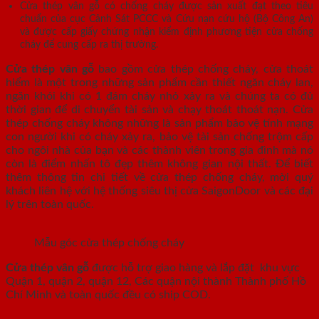
Cửa thép vân gỗ có chống cháy được sản xuất đạt theo tiêu
chuẩn của cục Cảnh Sát PCCC và Cứu nạn cứu hộ (Bộ Công An)
và được cấp giấy chứng nhận kiểm định phương tiện cửa chống
cháy để cung cấp ra thị trường.
Cửa thép vân gỗ
bao gồm cửa thép chống cháy, cửa thoát
hiểm là một trong những sản phẩm cần thiết ngăn cháy lan,
ngăn khói khi có 1 đám cháy nhỏ xảy ra và chúng ta có đủ
thời gian để di chuyển tài sản và chạy thoát thoát nạn. Cửa
thép chống cháy không những là sản phẩm bảo vệ tính mạng
con người khi có cháy xảy ra, bảo vệ tài sản chống trộm cấp
cho ngôi nhà của bạn và các thành viên trong gia đình mà nó
còn là điểm nhấn tô đẹp thêm không gian nội thất. Để biết
thêm thông tin chi tiết về cửa thép chống cháy, mời quý
khách liên hệ với hệ thống siêu thị cửa SaigonDoor và các đại
lý trên toàn quốc.
Mẫu góc cửa thép chống cháy
Cửa thép vân gỗ
được hỗ trợ giao hàng và lắp đặt khu vực
Quận 1, quận 2, quận 12, Các quận nội thành Thành phố Hồ
Chí Minh và toàn quốc đều có ship COD.