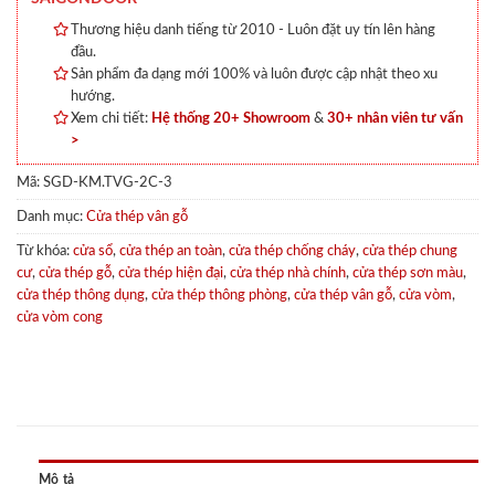
Thương hiệu danh tiếng từ 2010 - Luôn đặt uy tín lên hàng
đầu.
Sản phẩm đa dạng mới 100% và luôn được cập nhật theo xu
hướng.
Xem chi tiết:
Hệ thống 20+ Showroom
&
30+ nhân viên tư vấn
>
Mã:
SGD-KM.TVG-2C-3
Danh mục:
Cửa thép vân gỗ
Từ khóa:
cửa sổ
,
cửa thép an toàn
,
cửa thép chống cháy
,
cửa thép chung
cư
,
cửa thép gỗ
,
cửa thép hiện đại
,
cửa thép nhà chính
,
cửa thép sơn màu
,
cửa thép thông dụng
,
cửa thép thông phòng
,
cửa thép vân gỗ
,
cửa vòm
,
cửa vòm cong
Mô tả