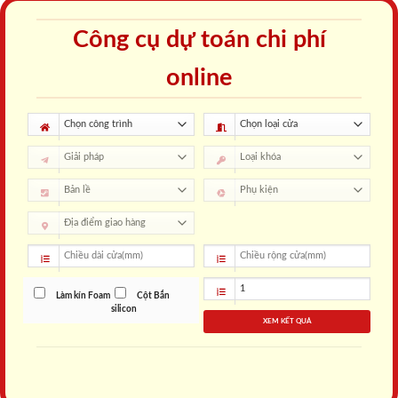
Công cụ dự toán chi phí
online
Làm kín Foam
Cột Bắn
silicon
XEM KẾT QUẢ