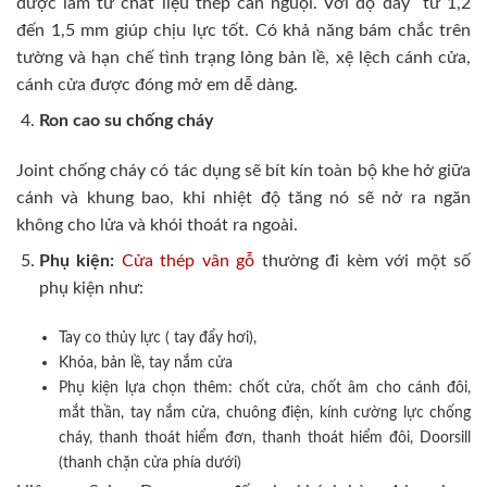
được làm từ chất liệu thép cán nguội. Với độ dày từ 1,2
đến 1,5 mm giúp chịu lực tốt. Có khả năng bám chắc trên
tường và hạn chế tình trạng lỏng bản lề, xệ lệch cánh cửa,
cánh cửa được đóng mở em dễ dàng.
Ron cao su chống cháy
Joint chống cháy có tác dụng sẽ bít kín toàn bộ khe hở giữa
cánh và khung bao, khi nhiệt độ tăng nó sẽ nở ra ngăn
không cho lửa và khói thoát ra ngoài.
Phụ kiện:
Cửa thép vân gỗ
thường đi kèm với một số
phụ kiện như:
Tay co thủy lực ( tay đẩy hơi),
Khóa, bản lề, tay nắm cửa
Phụ kiện lựa chọn thêm: chốt cửa, chốt âm cho cánh đôi,
mắt thần, tay nắm cửa, chuông điện, kính cường lực chống
cháy, thanh thoát hiểm đơn, thanh thoát hiểm đôi, Doorsill
(thanh chặn cửa phía dưới)