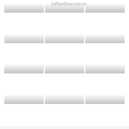
SaiGonDoor.com.vn