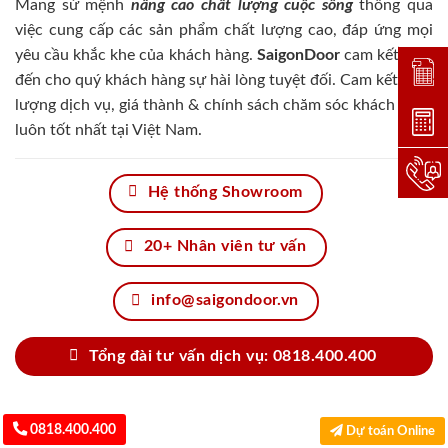
Mang sứ mệnh
nâng cao chất lượng cuộc sống
thông qua
việc cung cấp các sản phẩm chất lượng cao, đáp ứng mọi
yêu cầu khắc khe của khách hàng.
SaigonDoor
cam kết đem
Đặt lị
đến cho quý khách hàng sự hài lòng tuyệt đối. Cam kết chất
lượng dịch vụ, giá thành & chính sách chăm sóc khách hàng
Dự toá
luôn tốt nhất tại Việt Nam.
Hotlin
Hệ thống Showroom
20+ Nhân viên tư vấn
info@saigondoor.vn
Tổng đài tư vấn dịch vụ: 0818.400.400
0818.400.400
Dự toán Online