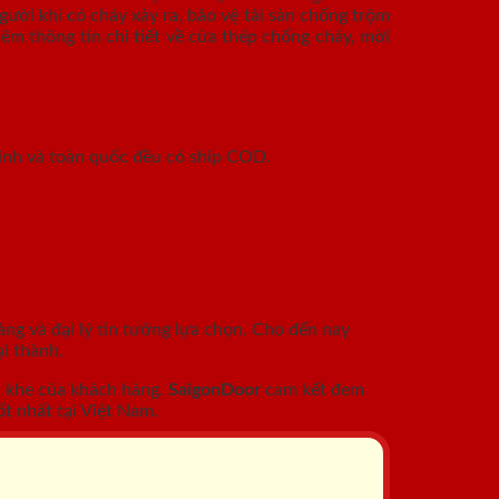
ười khi có cháy xảy ra, bảo vệ tài sản chống trộm
êm thông tin chi tiết về cửa thép chống cháy, mời
inh và toàn quốc đều có ship COD.
àng và đại lý tin tưởng lựa chọn. Cho đến nay
i thành.
c khe của khách hàng.
SaigonDoor
cam kết đem
t nhất tại Việt Nam.