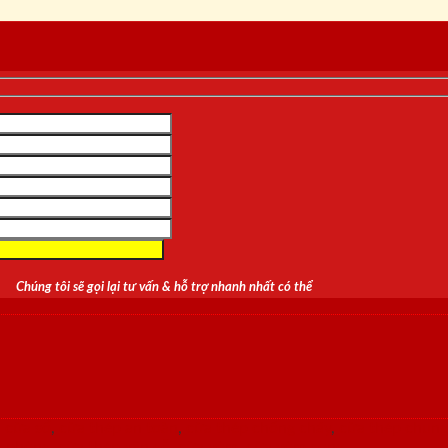
Chúng tôi sẽ gọi lại tư vấn & hỗ trợ nhanh nhất có thể
:
cửa sổ
,
cửa thép an toàn
,
cửa thép chống cháy
,
cửa thép chung
g phòng
,
cửa thép vân gỗ
,
cửa vòm
,
cửa vòm cong