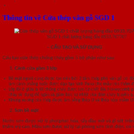
Mô tả
Thông tin về Cửa thép vân gỗ SGD 1
Cửa thép vân gỗ
SGD 1 chất lượng hàng đầu 0933.707707
CỬA THÉP VÂN GỖ
– CẤU TẠO VÀ SỬ DỤNG
Cấu tạo cửa thép chống cháy gồm 5 bộ phận như sau:
Cánh cửa
gồm 3 lớp
Bề mặt ngoài cùng được tạo nên bởi 2 tấm thép phủ vân gỗ có độ
làm cánh phẳng hoặc được dập tạo hình Pano cho mẫu cửa thêm đa dạ
Lớp lõi ở giữa là lõi chống cháy được tạo từ chất liệu Honeycomb
cháy sử dụng để ngăn và giảm bức xạ nhiệt của đám cháy truyền q
Khung xương cửa thép được làm bằng thép U và thép hộp nhằm tăn
Sơn bề mặt
Nước sơn được xử lý photphat hóa, tẩy dầu mỡ và gỉ sét trên 
thẩm mỹ cao. Màu sơn được xử lý tại phòng sơn tĩnh điện, có 