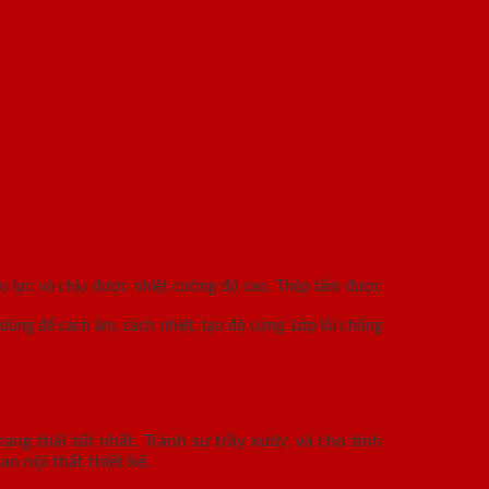
ịu lực và chịu được nhiệt cường độ cao. Thép tấm được
dùng để cách âm, cách nhiệt, tạo độ cứng. Lớp lõi chống
ạng thái tốt nhất. Tránh sự trầy xước và cho tính
n nội thất thiết kế.