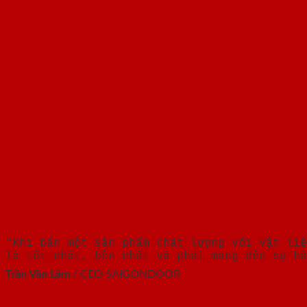
"Khi bán một sản phẩm chất lượng với vật liệ
là tốt nhất, bền nhất và phải mang đến sự hà
Trần Văn Lãm
/
CEO SAIGONDOOR