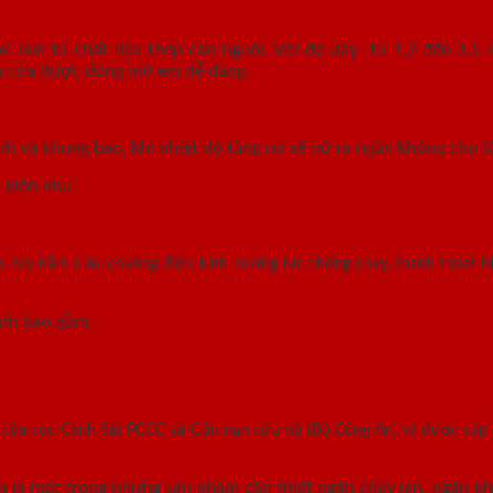
làm từ chất liệu thép cán nguội. Với độ dày từ 1,2 đến 1,5 
ánh cửa được đóng mở em dễ dàng.
nh và khung bao, khi nhiệt độ tăng nó sẽ nở ra ngăn không cho lử
 kiện như:
, tay nắm cửa, chuông điện, kính cường lực chống cháy, thanh thoát hi
ính bao gồm:
n của cục Cảnh Sát PCCC và Cứu nạn cứu hộ (Bộ Công An) và được cấp
là một trong những sản phẩm cần thiết ngăn cháy lan, ngăn khó