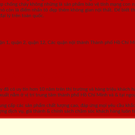
hép chống cháy không những là sản phẩm bảo vệ tính mạng con ng
nó còn là điểm nhấn tô đẹp thêm không gian nội thất. Để biết th
đại lý trên toàn quốc.
uận 1, quận 2, quận 12, Các quận nội thành Thành phố Hồ Chí M
GỖ, CỬA NHỰA, CỬA CHỐNG CHÁY
áy
đã có uy tín hơn 10 năm trên thị trường và hàng triệu khách h
ất nằm ở vị trí trung tâm thành phố Hồ Chí Minh và & tại ngoạ
ung cấp các sản phẩm chất lượng cao, đáp ứng mọi yêu cầu khắ
ợng dịch vụ, giá thành & chính sách chăm sóc khách hàng luôn tố