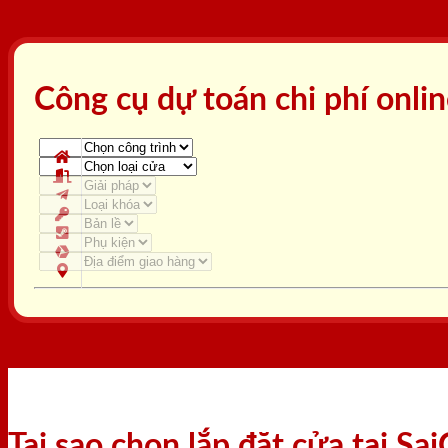
Công cụ dự toán chi phí onli
Tại sao chọn lắp đặt cửa tại S