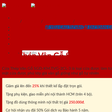
Skip
to
content
SaiGonDoor®
Trang chủ
/
Sản phẩm
/
Cửa chống cháy
/
Cửa thép vân gỗ
0818.400.400
YÊU CẦU TƯ VẤN
DỰ TOÁN CH
SaiGonDoor®
Tìm
Cửa Thép Vân Gỗ SGD-KM.TV
kiếm:
Cửa Thép Vân Gỗ SGD-KM.TVG-2CL-3 là loại cửa được làm từ t
mặt cửa được phủ lớp giả vân gỗ giống như gỗ tự nhiên
Giảm giá lên đến
25%
khi thiết kế lắp đặt trọn gói.
Tặng phụ kiện, giao miễn phí nội thành HCM (trên 4 bộ).
Tặng đồ dùng thông minh nội thất trị giá
250.000đ.
Cơ hội nhận ưu đãi 50% Gói dịch vụ Bảo hành 5 năm.