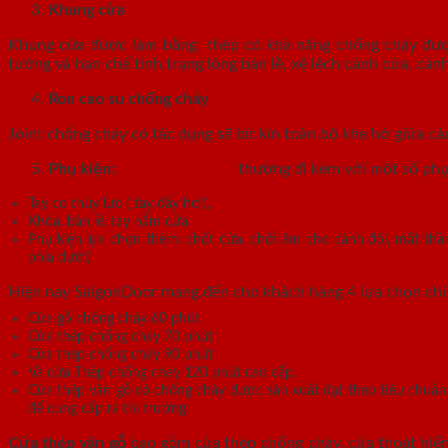
Khung cửa
Khung cửa được làm bằng thép có khả năng chống cháy được 
tường và hạn chế tình trạng lỏng bản lề, xệ lệch cánh cửa, c
Ron cao su chống cháy
Joint chống cháy có tác dụng sẽ bít kín toàn bộ khe hở giữa cá
Phụ kiện:
Cửa thép vân gỗ
thường đi kèm với một số phụ
Tay co thủy lực ( tay đẩy hơi),
Khóa, bản lề, tay nắm cửa
Phụ kiện lựa chọn thêm: chốt cửa, chốt âm cho cánh đôi, mắt thần
phía dưới)
Hiện nay SaigonDoor mang đến cho khách hàng 4 lựa chọn ch
Cửa gỗ chống cháy 60 phút.
Cửa thép chống cháy 70 phút
Cửa thép chống cháy 90 phút
Và cửa Thép chống cháy 120 phút cao cấp.
Cửa thép vân gỗ có chống cháy được sản xuất đạt theo tiêu chuẩ
để cung cấp ra thị trường.
Cửa thép vân gỗ
bao gồm cửa thép chống cháy, cửa thoát hiểm 