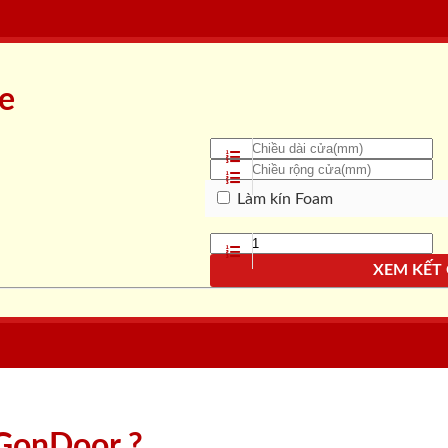
ne
Làm kín Foam
XEM KẾT
aiGonDoor ?