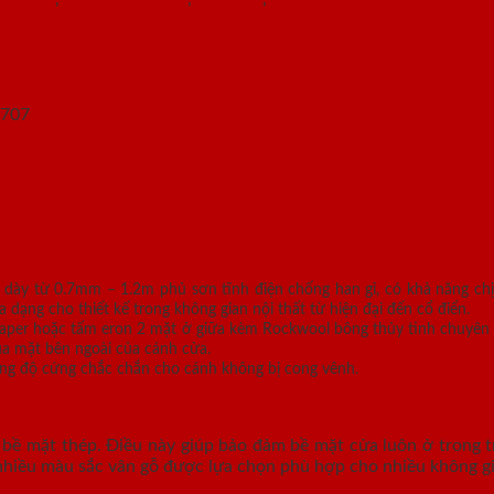
 dày từ 0.7mm – 1.2m phủ sơn tĩnh điện chống han gỉ, có khả năng ch
ng cho thiết kế trong không gian nội thất từ hiện đại đến cổ điển.
 paper hoặc tấm eron 2 mặt ở giữa kèm Rockwool bông thủy tinh chuyên 
ua mặt bên ngoài của cánh cửa.
g độ cứng chắc chắn cho cánh không bị cong vênh.
bề mặt thép. Điều này giúp bảo đảm bề mặt cửa luôn ở trong tr
nhiều màu sắc vân gỗ được lựa chọn phù hợp cho nhiều không gia