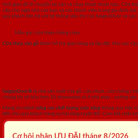
thời gian để di chuyển tài sản và chạy thoát thoát nạn. Cửa t
cấp cho ngôi nhà của bạn và các thành viên trong gia đình mà 
quý khách liên hệ với hệ thống siêu thị cửa SaigonDoor và các 
Mẫu góc cửa thép chống cháy
Cửa thép vân gỗ
được hỗ trợ giao hàng và lắp đặt khu vực Q
SAIGONDOOR - NHÀ SẢN XUẤT CỬA 
SaigonDoor®
là nhà sản xuất cửa gỗ, cửa nhựa, cửa chống ch
chúng tôi sở hữu hơn 10 showroom và 4 nhà máy - xưởng sản xu
Mang sứ mệnh
nâng cao chất lượng cuộc sống
thông qua việc c
đến cho quý khách hàng sự hài lòng tuyệt đối. Cam kết chất lư
Cơ hội nhận ƯU ĐÃI tháng
8/2026