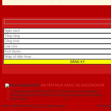
0818.400.400
AN TÂM MUA HÀNG TẠI SAIGONDOOR
Thương hiệu danh tiếng từ 2010 - Luôn đặt uy tín lên hàng đầu.
Sản phẩm đa dạng mới 100% và luôn được cập nhật theo xu hướng.
Xem chi tiết:
Hệ thống 20+ Showroom
&
30+ nhân viên tư vấn >
Mã:
SGD-KM.TVG-2CL-3
Danh mục:
Cửa thép vân gỗ
Từ khóa
chính
,
cửa thép sơn màu
,
cửa thép thông dụng
,
cửa thép thôn