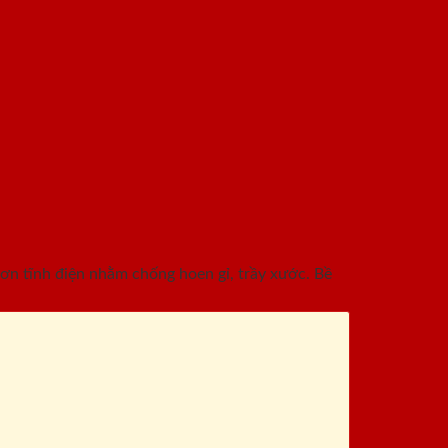
n tĩnh điện nhằm chống hoen gỉ, trầy xước. Bề