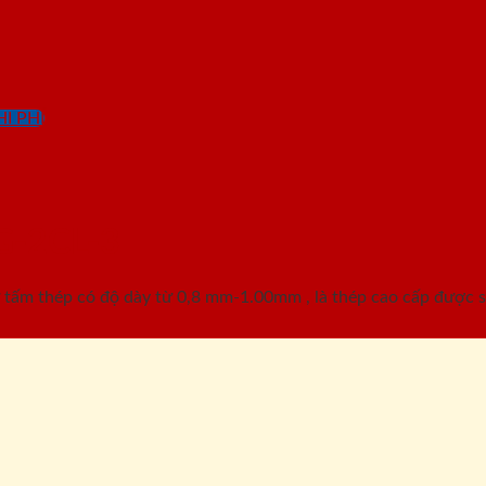
I PHÍ
G-2CL-3
ấm thép có độ dày từ 0,8 mm-1.00mm , là thép cao cấp được sơ