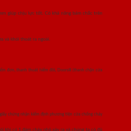
mm giúp chịu lực tốt. Có khả năng bám chắc trên
a và khói thoát ra ngoài.
ểm đơn, thanh thoát hiểm đôi, Doorsill (thanh chặn cửa
 giấy chứng nhận kiểm định phương tiện cửa chống cháy
i khi có 1 đám cháy nhỏ xảy ra và chúng ta có đủ