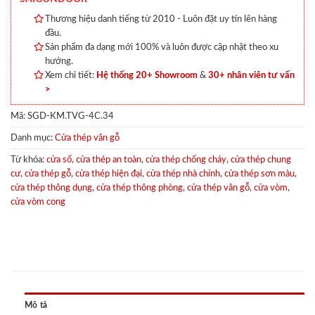
Thương hiệu danh tiếng từ 2010 - Luôn đặt uy tín lên hàng
đầu.
Sản phẩm đa dạng mới 100% và luôn được cập nhật theo xu
hướng.
Xem chi tiết:
Hệ thống 20+ Showroom
&
30+ nhân viên tư vấn
>
Mã:
SGD-KM.TVG-4C.34
Danh mục:
Cửa thép vân gỗ
Từ khóa:
cửa sổ
,
cửa thép an toàn
,
cửa thép chống cháy
,
cửa thép chung
cư
,
cửa thép gỗ
,
cửa thép hiện đại
,
cửa thép nhà chính
,
cửa thép sơn màu
,
cửa thép thông dụng
,
cửa thép thông phòng
,
cửa thép vân gỗ
,
cửa vòm
,
cửa vòm cong
Mô tả