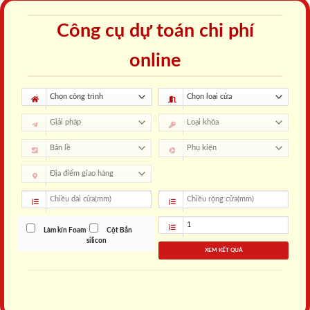
Công cụ dự toán chi phí
online
Làm kín Foam
Cột Bắn
silicon
XEM KẾT QUẢ