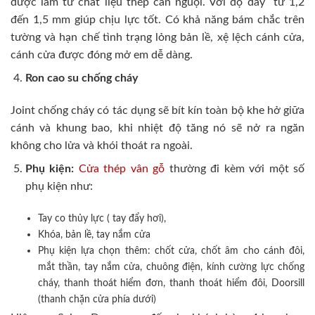
được làm từ chất liệu thép cán nguội. Với độ dày từ 1,2
đến 1,5 mm giúp chịu lực tốt. Có khả năng bám chắc trên
tường và hạn chế tình trạng lỏng bản lề, xệ lệch cánh cửa,
cánh cửa được đóng mở em dễ dàng.
Ron cao su chống cháy
Joint chống cháy có tác dụng sẽ bít kín toàn bộ khe hở giữa
cánh và khung bao, khi nhiệt độ tăng nó sẽ nở ra ngăn
không cho lửa và khói thoát ra ngoài.
Phụ kiện:
Cửa thép vân gỗ
thường đi kèm với một số
phụ kiện như:
Tay co thủy lực ( tay đẩy hơi),
Khóa, bản lề, tay nắm cửa
Phụ kiện lựa chọn thêm: chốt cửa, chốt âm cho cánh đôi,
mắt thần, tay nắm cửa, chuông điện, kính cường lực chống
cháy, thanh thoát hiểm đơn, thanh thoát hiểm đôi, Doorsill
(thanh chặn cửa phía dưới)