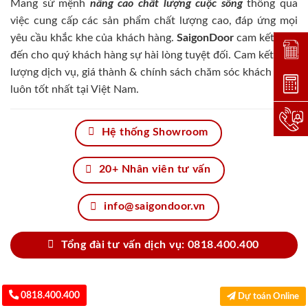
Mang sứ mệnh
nâng cao chất lượng cuộc sống
thông qua
việc cung cấp các sản phẩm chất lượng cao, đáp ứng mọi
yêu cầu khắc khe của khách hàng.
SaigonDoor
cam kết đem
Đặt lị
đến cho quý khách hàng sự hài lòng tuyệt đối. Cam kết chất
lượng dịch vụ, giá thành & chính sách chăm sóc khách hàng
Dự toá
luôn tốt nhất tại Việt Nam.
Hotlin
Hệ thống Showroom
20+ Nhân viên tư vấn
info@saigondoor.vn
Tổng đài tư vấn dịch vụ: 0818.400.400
0818.400.400
Dự toán Online