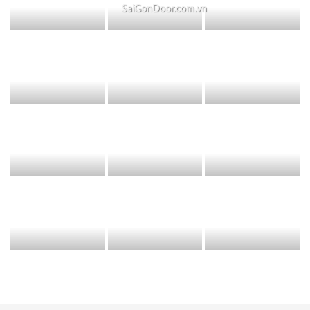
SaiGonDoor.com.vn