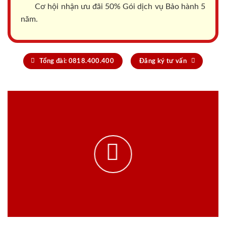
Cơ hội nhận ưu đãi 50% Gói dịch vụ Bảo hành 5
năm.
Tổng đài: 0818.400.400
Đăng ký tư vấn