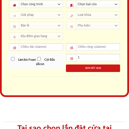
Làm kín Foam
Cột Bắn
silicon
XEM KẾT QUẢ
Tại sao chọn lắp đặt cửa tại