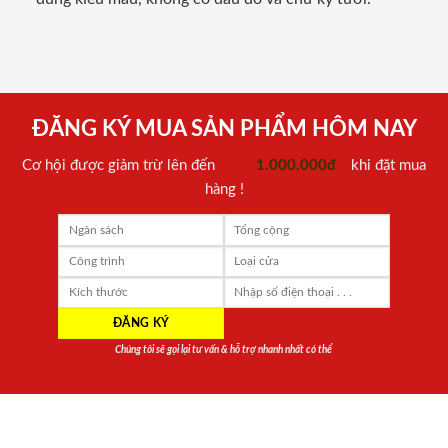
ĐĂNG KÝ MUA SẢN PHẨM HÔM NAY
Cơ hội được giảm trừ lên đến
1.000.000đ
khi đặt mua
hàng !
Chúng tôi sẽ gọi lại tư vấn & hỗ trợ nhanh nhất có thể