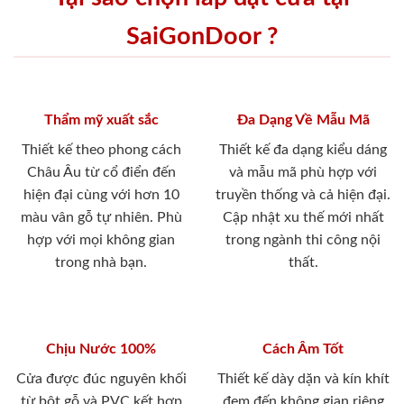
SaiGonDoor ?
Thẩm mỹ xuất sắc
Đa Dạng Về Mẫu Mã
Thiết kế theo phong cách
Thiết kế đa dạng kiểu dáng
Châu Âu từ cổ điển đến
và mẫu mã phù hợp với
hiện đại cùng với hơn 10
truyền thống và cả hiện đại.
màu vân gỗ tự nhiên. Phù
Cập nhật xu thế mới nhất
hợp với mọi không gian
trong ngành thi công nội
trong nhà bạn.
thất.
Chịu Nước 100%
Cách Âm Tốt
Cửa được đúc nguyên khối
Thiết kế dày dặn và kín khít
từ bột gỗ và PVC kết hợp
đem đến không gian riêng