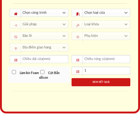
Làm kín Foam
Cột Bắn
silicon
XEM KẾT QUẢ