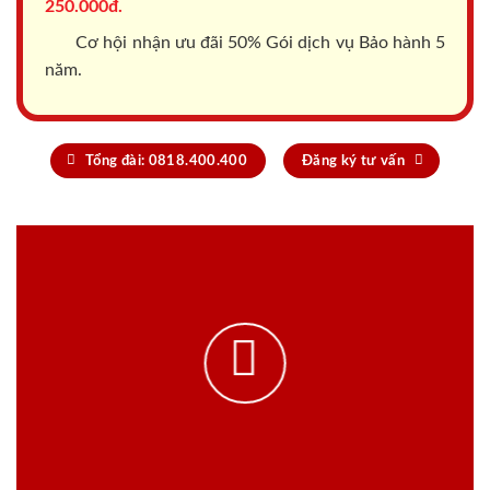
250.000đ.
Cơ hội nhận ưu đãi 50% Gói dịch vụ Bảo hành 5
năm.
Tổng đài: 0818.400.400
Đăng ký tư vấn