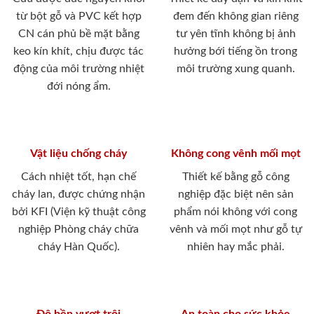
từ bột gỗ và PVC kết hợp
đem đến không gian riêng
CN cán phủ bề mặt bằng
tư yên tĩnh không bị ảnh
keo kín khít, chịu được tác
hưởng bới tiếng ồn trong
động của môi trường nhiệt
môi trường xung quanh.
đới nóng ẩm.
Vật liệu chống cháy
Không cong vênh mối mọt
Cách nhiệt tốt, hạn chế
Thiết kế bằng gỗ công
cháy lan, được chứng nhận
nghiệp đặc biệt nên sản
bởi KFI (Viện kỹ thuật công
phẩm nói không với cong
nghiệp Phòng cháy chữa
vênh và mối mọt như gỗ tự
cháy Hàn Quốc).
nhiên hay mắc phải.
Độ bền vượt trội
An toàn cho sức khỏe