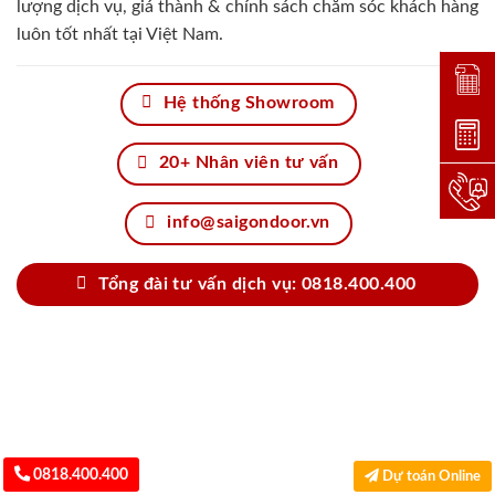
lượng dịch vụ, giá thành & chính sách chăm sóc khách hàng
luôn tốt nhất tại Việt Nam.
Đặt lị
Hệ thống Showroom
Dự toá
20+ Nhân viên tư vấn
Hotlin
info@saigondoor.vn
Tổng đài tư vấn dịch vụ: 0818.400.400
0818.400.400
Dự toán Online