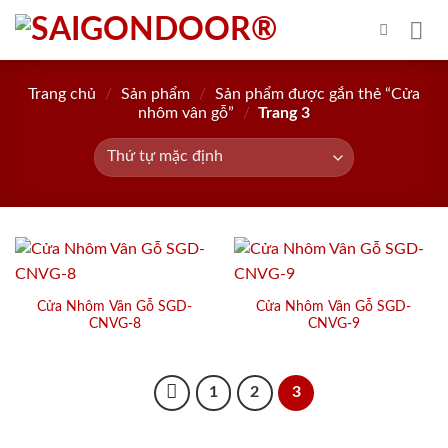
Skip
to
content
Trang chủ
/
Sản phẩm
/
Sản phẩm được gắn thẻ “Cửa
nhôm vân gỗ”
/
Trang 3
Cửa Nhôm Vân Gỗ SGD-
Cửa Nhôm Vân Gỗ SGD-
CNVG-8
CNVG-9
1
2
3