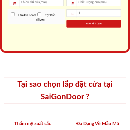
Làm kín Foam
Cột Bắn
silicon
XEM KẾT QUẢ
Tại sao chọn lắp đặt cửa tại
SaiGonDoor ?
Thẩm mỹ xuất sắc
Đa Dạng Về Mẫu Mã