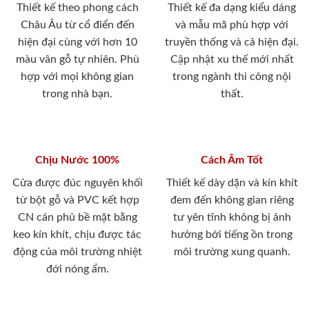
Thiết kế theo phong cách
Thiết kế đa dạng kiểu dáng
Châu Âu từ cổ điển đến
và mẫu mã phù hợp với
hiện đại cùng với hơn 10
truyền thống và cả hiện đại.
màu vân gỗ tự nhiên. Phù
Cập nhật xu thế mới nhất
hợp với mọi không gian
trong ngành thi công nội
trong nhà bạn.
thất.
Chịu Nước 100%
Cách Âm Tốt
Cửa được đúc nguyên khối
Thiết kế dày dặn và kín khít
từ bột gỗ và PVC kết hợp
đem đến không gian riêng
CN cán phủ bề mặt bằng
tư yên tĩnh không bị ảnh
keo kín khít, chịu được tác
hưởng bới tiếng ồn trong
động của môi trường nhiệt
môi trường xung quanh.
đới nóng ẩm.