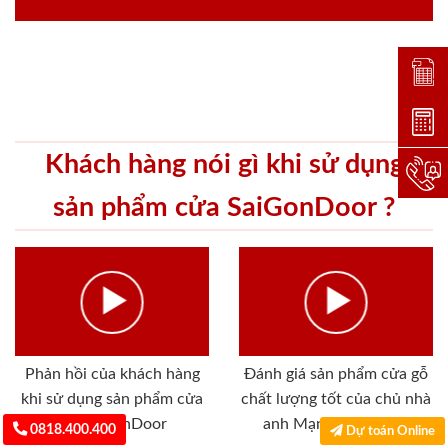
Đặt lị
Dự toá
Khách hàng nói gì khi sử dụng
Hotlin
sản phẩm cửa SaiGonDoor ?
Phản hồi của khách hàng
Đánh giá sản phẩm cửa gỗ
khi sử dụng sản phẩm cửa
chất lượng tốt của chủ nhà
tại SaiGonDoor
anh Mạnh - Tân Bình
0818.400.400
Dự toán Online