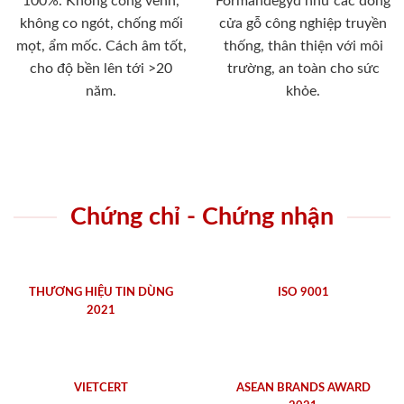
100%. Không cong vênh,
Formandegyd như các dòng
không co ngót, chống mối
cửa gỗ công nghiệp truyền
mọt, ẩm mốc. Cách âm tốt,
thống, thân thiện với môi
cho độ bền lên tới >20
trường, an toàn cho sức
năm.
khỏe.
Chứng chỉ - Chứng nhận
THƯƠNG HIỆU TIN DÙNG
ISO 9001
2021
VIETCERT
ASEAN BRANDS AWARD