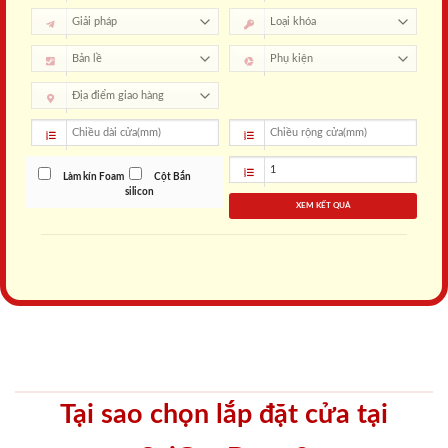
Làm kín Foam
Cột Bắn
silicon
XEM KẾT QUẢ
Tại sao chọn lắp đặt cửa tại