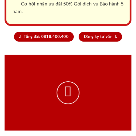
Cơ hội nhận ưu đãi 50% Gói dịch vụ Bảo hành 5
năm.
Tổng đài: 0818.400.400
Đăng ký tư vấn