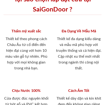
SaiGonDoor ?
Thẩm mỹ xuất sắc
Đa Dạng Về Mẫu Mã
Thiết kế theo phong cách
Thiết kế đa dạng kiểu dáng
Châu Âu từ cổ điển đến
và mẫu mã phù hợp với
hiện đại cùng với hơn 10
truyền thống và cả hiện đại.
màu vân gỗ tự nhiên. Phù
Cập nhật xu thế mới nhất
hợp với mọi không gian
trong ngành thi công nội
trong nhà bạn.
thất.
Chịu Nước 100%
Cách Âm Tốt
Cửa được đúc nguyên khối
Thiết kế dày dặn và kín khít
từ bột gỗ và PVC kết hợp
đem đến không gian riêng