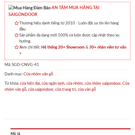
AN TÂM MUA HÀNG TẠI
SAIGONDOOR
Thương hiệu danh tiếng từ 2010 - Luôn đặt uy tín lên hàng
đầu.
Sản phẩm đa dạng mới 100% và luôn được cập nhật theo xu
hướng.
Xem chi tiết:
Hệ thống 20+ Showroom
&
30+ nhân viên tư vấn
>
Mã:
SGD-CNVG-41
Danh mục:
Cửa nhôm vân gỗ
Từ khóa:
cửa hiện đại
,
cửa ngăn lạnh
,
cửa nhôm
,
cửa nhôm saigondoor
,
Cửa
nhôm vân gỗ
,
cửa saigondoor
,
cửa trang trí
,
cửa vân gỗ
Mô tả