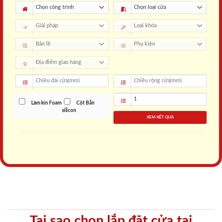
Làm kín Foam
Cột Bắn
silicon
XEM KẾT QUẢ
Tại sao chọn lắp đặt cửa tại