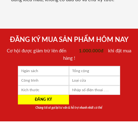
ĐĂNG KÝ MUA SẢN PHẨM HÔM NAY
Cơ hội được giảm trừ lên đến
1.000.000đ
khi đặt mua
hàng !
Chúng tôi sẽ gọi lại tư vấn & hỗ trợ nhanh nhất có thể