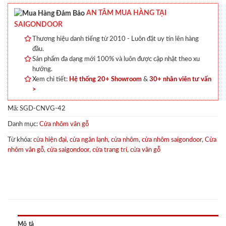
AN TÂM MUA HÀNG TẠI
SAIGONDOOR
Thương hiệu danh tiếng từ 2010 - Luôn đặt uy tín lên hàng
đầu.
Sản phẩm đa dạng mới 100% và luôn được cập nhật theo xu
hướng.
Xem chi tiết:
Hệ thống 20+ Showroom
&
30+ nhân viên tư vấn
>
Mã:
SGD-CNVG-42
Danh mục:
Cửa nhôm vân gỗ
Từ khóa:
cửa hiện đại
,
cửa ngăn lạnh
,
cửa nhôm
,
cửa nhôm saigondoor
,
Cửa
nhôm vân gỗ
,
cửa saigondoor
,
cửa trang trí
,
cửa vân gỗ
Mô tả