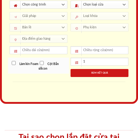
Làm kín Foam
Cột Bắn
silicon
XEM KẾT QUẢ
Tại sao chọn lắp đặt cửa tại