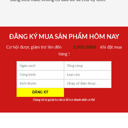
ĐĂNG KÝ MUA SẢN PHẨM HÔM NAY
Cơ hội được giảm trừ lên đến
1.000.000đ
khi đặt mua
hàng !
Chúng tôi sẽ gọi lại tư vấn & hỗ trợ nhanh nhất có thể