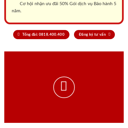
Cơ hội nhận ưu đãi 50% Gói dịch vụ Bảo hành 5
năm.
Tổng đài: 0818.400.400
Đăng ký tư vấn