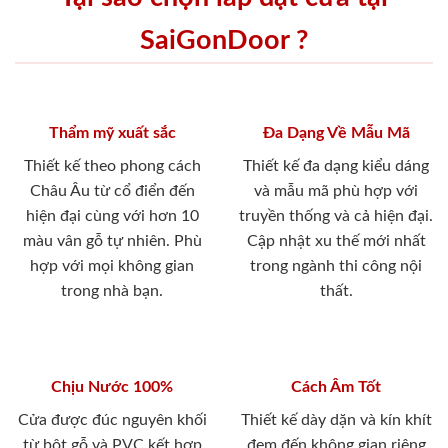
SaiGonDoor ?
Thẩm mỹ xuất sắc
Đa Dạng Về Mẫu Mã
Thiết kế theo phong cách
Thiết kế đa dạng kiểu dáng
Châu Âu từ cổ điển đến
và mẫu mã phù hợp với
hiện đại cùng với hơn 10
truyền thống và cả hiện đại.
màu vân gỗ tự nhiên. Phù
Cập nhật xu thế mới nhất
hợp với mọi không gian
trong ngành thi công nội
trong nhà bạn.
thất.
Chịu Nước 100%
Cách Âm Tốt
Cửa được đúc nguyên khối
Thiết kế dày dặn và kín khít
từ bột gỗ và PVC kết hợp
đem đến không gian riêng