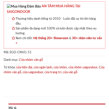
AN TÂM MUA HÀNG TẠI
SAIGONDOOR
Thương hiệu danh tiếng từ 2010 - Luôn đặt uy tín lên hàng
đầu.
Sản phẩm đa dạng mới 100% và luôn được cập nhật theo xu
hướng.
Xem chi tiết:
Hệ thống 20+ Showroom
&
30+ nhân viên tư vấn
>
Mã:
SGD-CNVG-51
Danh mục:
Cửa nhôm vân gỗ
Từ khóa:
cửa hiện đại
,
cửa ngăn lạnh
,
cửa nhôm
,
cửa nhôm saigondoor
,
Cửa
nhôm vân gỗ
,
cửa saigondoor
,
cửa trang trí
,
cửa vân gỗ
Mô tả