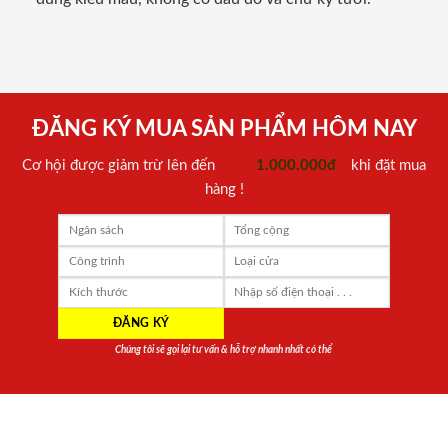
ĐĂNG KÝ MUA SẢN PHẨM HÔM NAY
Cơ hội được giảm trừ lên đến
1.000.000đ
khi đặt mua
hàng !
Chúng tôi sẽ gọi lại tư vấn & hỗ trợ nhanh nhất có thể