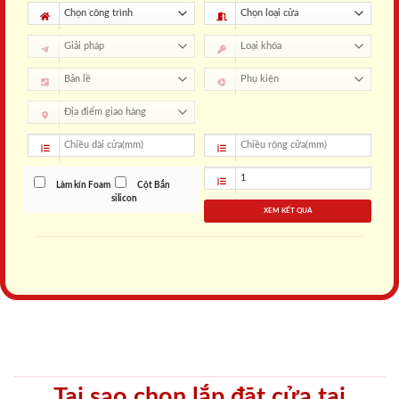
Làm kín Foam
Cột Bắn
silicon
XEM KẾT QUẢ
Tại sao chọn lắp đặt cửa tại