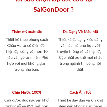
SaiGonDoor ?
Thẩm mỹ xuất sắc
Đa Dạng Về Mẫu Mã
Thiết kế theo phong cách
Thiết kế đa dạng kiểu dáng
Châu Âu từ cổ điển đến
và mẫu mã phù hợp với
hiện đại cùng với hơn 10
truyền thống và cả hiện đại.
màu vân gỗ tự nhiên. Phù
Cập nhật xu thế mới nhất
hợp với mọi không gian
trong ngành thi công nội
trong nhà bạn.
thất.
Chịu Nước 100%
Cách Âm Tốt
Cửa được đúc nguyên khối
Thiết kế dày dặn và kín khít
từ bột gỗ và PVC kết hợp
đem đến không gian riêng