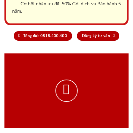
Cơ hội nhận ưu đãi 50% Gói dịch vụ Bảo hành 5
năm.
Tổng đài: 0818.400.400
Đăng ký tư vấn