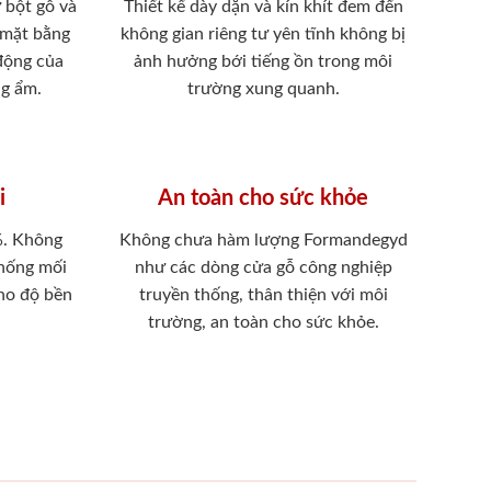
 bột gỗ và
Thiết kế dày dặn và kín khít đem đến
 mặt bằng
không gian riêng tư yên tĩnh không bị
 động của
ảnh hưởng bới tiếng ồn trong môi
ng ẩm.
trường xung quanh.
i
An toàn cho sức khỏe
%. Không
Không chưa hàm lượng Formandegyd
chống mối
như các dòng cửa gỗ công nghiệp
ho độ bền
truyền thống, thân thiện với môi
trường, an toàn cho sức khỏe.