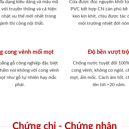
 đa dạng kiểu dáng và mẫu mã
Cửa được đúc nguyên khối từ
 với truyền thống và cả hiện
PVC kết hợp CN cán phủ bề
p nhật xu thế mới nhất trong
keo kín khít, chịu được tác
ành thi công nội thất.
môi trường nhiệt đới nó
g cong vênh mối mọt
Độ bền vượt trộ
 bằng gỗ công nghiệp đặc biệt
Chống nước tuyệt đối 100
phẩm nói không với cong vênh
cong vênh, không co ngót, 
mọt như gỗ tự nhiên hay mắc
mọt, ẩm mốc. Cách âm tốt, c
phải.
lên tới >20 năm.
Chứng chỉ - Chứng nhận