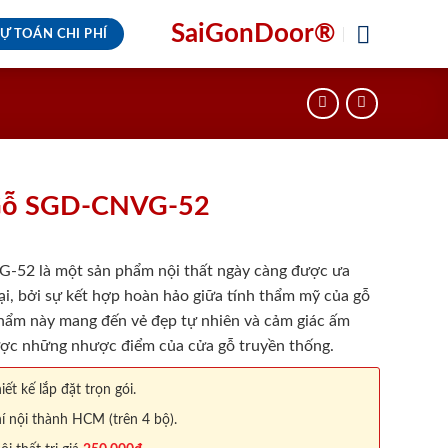
SaiGonDoor®
Ự TOÁN CHI PHÍ
Gỗ SGD-CNVG-52
2 là một sản phẩm nội thất ngày càng được ưa
ại, bởi sự kết hợp hoàn hảo giữa tính thẩm mỹ của gỗ
hẩm này mang đến vẻ đẹp tự nhiên và cảm giác ấm
ược những nhược điểm của cửa gỗ truyền thống.
iết kế lắp đặt trọn gói.
í nội thành HCM (trên 4 bộ).