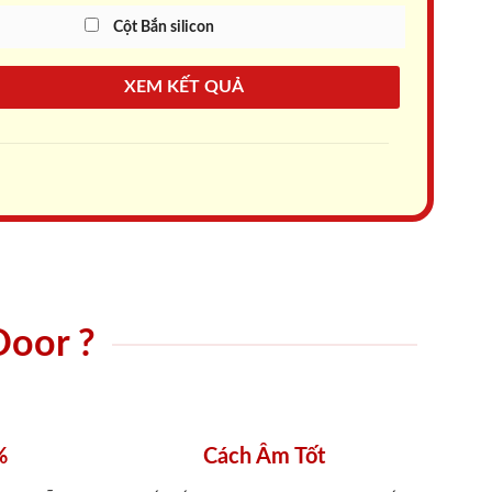
Cột Bắn silicon
XEM KẾT QUẢ
Door ?
%
Cách Âm Tốt