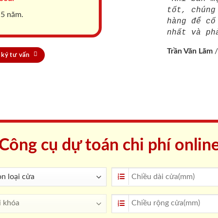
tốt, chúng
 5 năm.
hàng để cố
nhất và ph
Trần Văn Lãm
ký tư vấn
Công cụ dự toán chi phí onlin