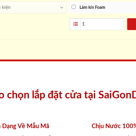
Làm kín Foam
ao chọn lắp đặt cửa tại SaiGon
 Dạng Về Mẫu Mã
Chịu Nước 100