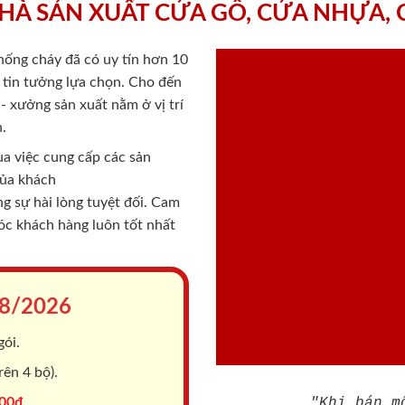
HÀ SẢN XUẤT CỬA GỖ, CỬA NHỰA,
chống cháy
đã có uy tín hơn 10
ý tin tưởng lựa chọn. Cho đến
 xưởng sản xuất nằm ở vị trí
.
a việc cung cấp các sản
của khách
 sự hài lòng tuyệt đối. Cam
sóc khách hàng luôn tốt nhất
8/2026
gói.
ên 4 bộ).
00đ.
"Khi bán m