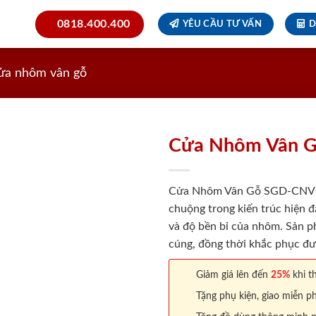
0818.400.400
YÊU CẦU TƯ VẤN
D
ửa nhôm vân gỗ
Cửa Nhôm Vân 
Cửa Nhôm Vân Gỗ SGD-CNVG-5
chuộng trong kiến trúc hiện đ
và độ bền bỉ của nhôm. Sản p
cúng, đồng thời khắc phục đ
Giảm giá lên đến
25%
khi th
Tặng phụ kiện, giao miễn ph