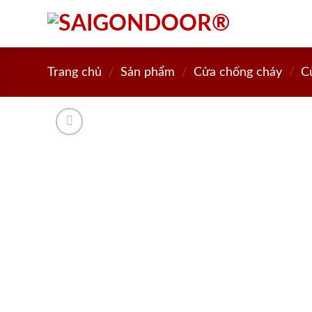
Skip
to
content
Trang chủ
/
Sản phẩm
/
Cửa chống cháy
/
C