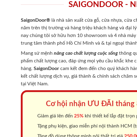
SAIGONDOOR - N
SaigonDoor®
là nhà sản xuất cửa gỗ, cửa nhựa, cửa 
năm trên thị trường và hàng triệu khách hàng và đại l
nay chúng tôi sở hữu hơn 10 showroom và 4 nhà máy -
trung tâm thành phố Hồ Chí Minh và & tại ngoại thành
Mang sứ mệnh
nâng cao chất lượng cuộc sống
thông qu
phẩm chất lượng cao, đáp ứng mọi yêu cầu khắc khe 
hàng.
SaigonDoor
cam kết đem đến cho quý khách hàng
kết chất lượng dịch vụ, giá thành & chính sách chăm 
tại Việt Nam.
Cơ hội nhận ƯU ĐÃI tháng
Giảm giá lên đến
25%
khi thiết kế lắp đặt trọn 
Tặng phụ kiện, giao miễn phí nội thành HCM (tr
Tặng đồ dùng thông minh nội thất trị giá
250.0